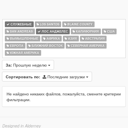
СЛУЖЕБНЫЕ
LOS SANTOS
BLAINE COUNTY
SAN ANDREAS
ЛОС АНДЖЕЛЕС
КАЛИФОРНИЯ
США
ВЫМЫШЛЕННЫЕ
АФРИКА
АЗИЯ
АВСТРАЛИЯ
ЕВРОПА
БЛИЖНИЙ ВОСТОК
СЕВЕРНАЯ АМЕРИКА
ЮЖНАЯ АМЕРИКА
За:
Прошлую неделю
Сортировать по:
Последние загрузки
Не найдено никаких файлов, пожалуйста, смените критерии
фильтрации.
Designed in Alderney