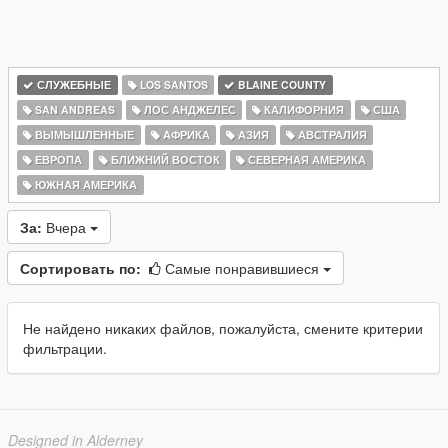
СЛУЖЕБНЫЕ
LOS SANTOS
BLAINE COUNTY
SAN ANDREAS
ЛОС АНДЖЕЛЕС
КАЛИФОРНИЯ
США
ВЫМЫШЛЕННЫЕ
АФРИКА
АЗИЯ
АВСТРАЛИЯ
ЕВРОПА
БЛИЖНИЙ ВОСТОК
СЕВЕРНАЯ АМЕРИКА
ЮЖНАЯ АМЕРИКА
За:
Вчера
Сортировать по:
Самые понравившиеся
Не найдено никаких файлов, пожалуйста, смените критерии
фильтрации.
Designed in Alderney