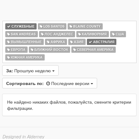
СЛУЖЕБНЫЕ
LOS SANTOS
BLAINE COUNTY
SAN ANDREAS
ЛОС АНДЖЕЛЕС
КАЛИФОРНИЯ
США
ВЫМЫШЛЕННЫЕ
АФРИКА
АЗИЯ
АВСТРАЛИЯ
ЕВРОПА
БЛИЖНИЙ ВОСТОК
СЕВЕРНАЯ АМЕРИКА
ЮЖНАЯ АМЕРИКА
За:
Прошлую неделю
Сортировать по:
Последние версии
Не найдено никаких файлов, пожалуйста, смените критерии
фильтрации.
Designed in Alderney