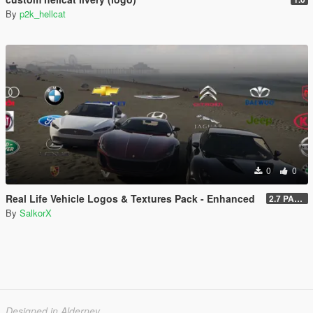
By
p2k_hellcat
0
0
Real Life Vehicle Logos & Textures Pack - Enhanced
2.7 PART 4
By
SalkorX
Designed in Alderney