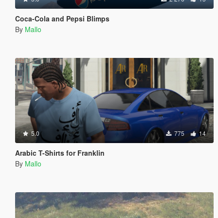
Coca-Cola and Pepsi Blimps
By
Mallo
5.0
775
14
Arabic T-Shirts for Franklin
By
Mallo