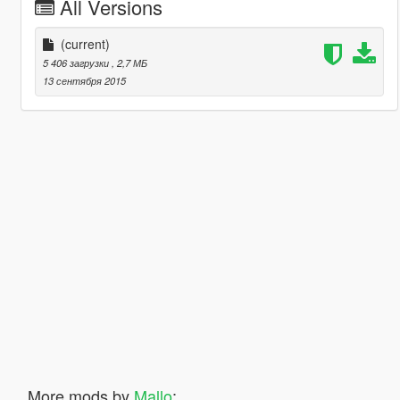
All Versions
(current)
5 406 загрузки
, 2,7 МБ
13 сентября 2015
More mods by
Mallo
: