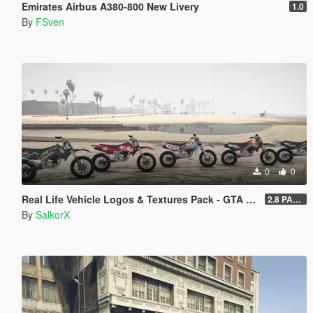
Emirates Airbus A380-800 New Livery
1.0
By
FSven
0
0
Real Life Vehicle Logos & Textures Pack - GTA V Enhanced
2.8 PART 1
By
SalkorX