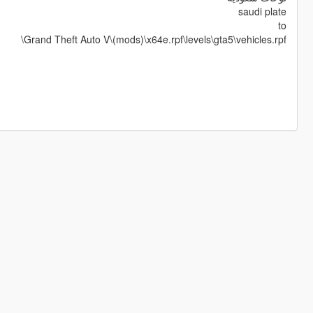
saudi plate
to
Grand Theft Auto V\(mods)\x64e.rpf\levels\gta5\vehicles.rpf\