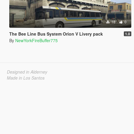
18
0
The Bee Line Bus System Orion V Livery pack
1.0
By
NewYorkFireBuffer775
Designed in Alderney
Made in Los Santos