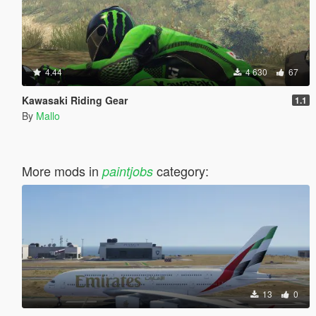
4.44
4 630
67
Kawasaki Riding Gear
1.1
By
Mallo
More mods in
category:
paintjobs
13
0