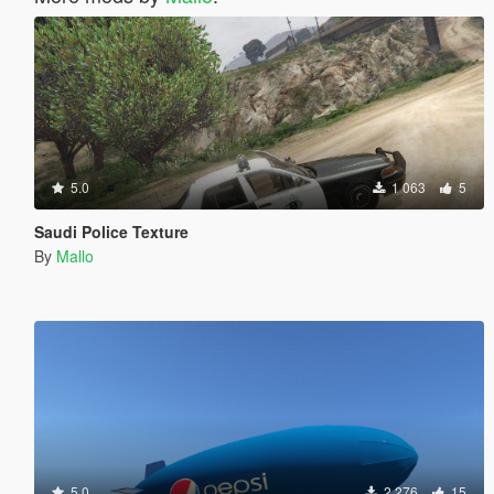
5.0
1 063
5
Saudi Police Texture
By
Mallo
5.0
2 276
15