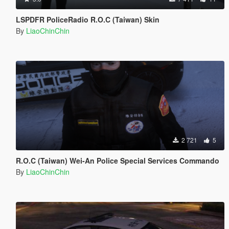
LSPDFR PoliceRadio R.O.C (Taiwan) Skin
By
LiaoChinChin
2 721
5
R.O.C (Taiwan) Wei-An Police Special Services Commando
By
LiaoChinChin