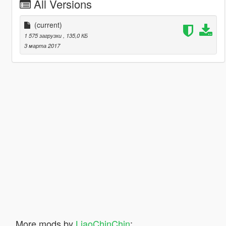
All Versions
(current)
1 575 загрузки
, 135,0 КБ
3 марта 2017
More mods by
LiaoChinChin
: