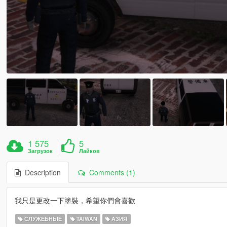
1 575
5
Загрузок
Лайков
Description
Comments (1)
我只是更改一下塗裝，希望你們會喜歡
СЛУЖЕБНЫЕ
TAIWAN
АЗИЯ