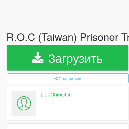
R.O.C (Taiwan) Prisoner T
Загрузить
Поделиться
LiaoChinChin