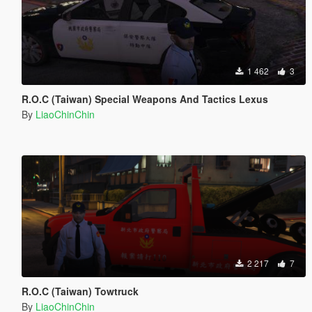
1 462
3
R.O.C (Taiwan) Special Weapons And Tactics Lexus
By
LiaoChinChin
2 217
7
R.O.C (Taiwan) Towtruck
By
LiaoChinChin