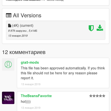
All Versions
(4K)
(current)
8 879 загрузки
, 5,4 МБ
13 января 2019
12 комментариев
gta5-mods
This file has been approved automatically. If you think
this file should not be here for any reason please
report it.
13 января 2019
TheBeansFavorite
hot))))
13 января 2019