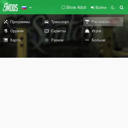
Show Adult
Войти
Программы
Транспорт
Раскраски
Оружие
Скрипты
Игрок
Карта
Разное
Больше