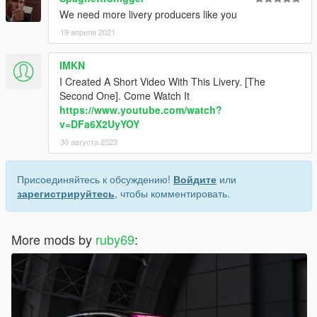
We need more livery producers like you
19 апреля 2021
IMKN
I Created A Short Video With This Livery. [The
Second One]. Come Watch It
https://www.youtube.com/watch?
v=DFa6X2UyYOY
30 августа 2023
Присоединяйтесь к обсуждению!
Войдите
или
зарегистрируйтесь
, чтобы комментировать.
More mods by
ruby69
: