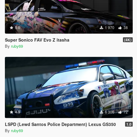
5.0
1 970
38
Super Sonico FAV Evo Z itasha
(4K)
By
ruby69
4.9
6 306
72
LSPD (Lewd Santos Police Department) Lexus GS350
1.0
By
ruby69