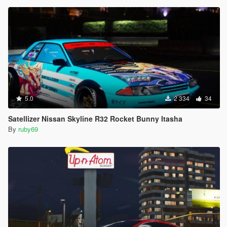
5.0
2 334
34
Satellizer Nissan Skyline R32 Rocket Bunny Itasha
By
ruby69