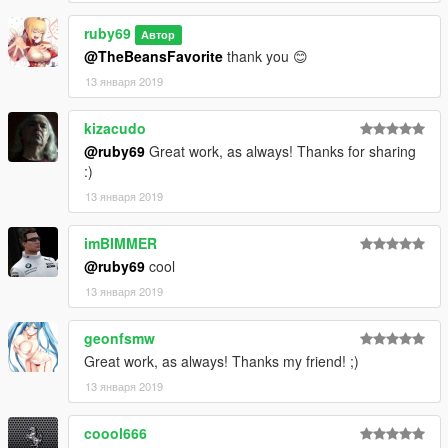
ruby69
Автор
@TheBeansFavorite
thank you 😊
13 января 2019
kizacudo
@ruby69
Great work, as always! Thanks for sharing
:)
13 января 2019
imBIMMER
@ruby69
cool
13 января 2019
geonfsmw
Great work, as always! Thanks my friend! ;)
13 января 2019
coool666