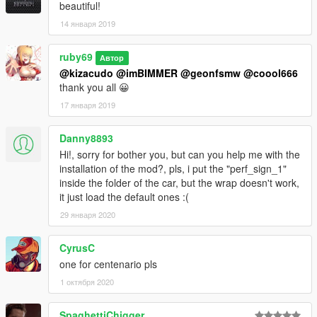
beautiful!
14 января 2019
ruby69
Автор
@kizacudo
@imBIMMER
@geonfsmw
@coool666
thank you all 😀
17 января 2019
Danny8893
Hi!, sorry for bother you, but can you help me with the
installation of the mod?, pls, i put the "perf_sign_1"
inside the folder of the car, but the wrap doesn't work,
it just load the default ones :(
29 января 2020
CyrusC
one for centenario pls
1 октября 2020
SpaghettiChigger