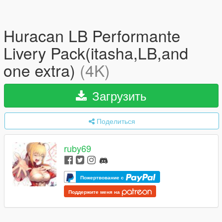
Huracan LB Performante
Livery Pack(itasha,LB,and
one extra)
(4K)
Загрузить
Поделиться
ruby69
Пожертвование с
Поддержите меня на