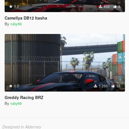
5.0
402
6
Camellya DB12 Itasha
By
ruby69
5.0
1 233
32
Greddy Racing BRZ
By
ruby69
Designed in Alderney