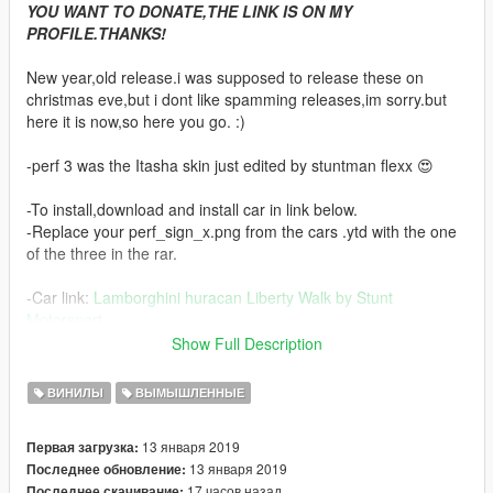
YOU WANT TO DONATE,THE LINK IS ON MY
PROFILE.THANKS!
New year,old release.i was supposed to release these on
christmas eve,but i dont like spamming releases,im sorry.but
here it is now,so here you go. :)
-perf 3 was the Itasha skin just edited by stuntman flexx 😍
-To install,download and install car in link below.
-Replace your perf_sign_x.png from the cars .ytd with the one
of the three in the rar.
-Car link:
Lamborghini huracan Liberty Walk by Stunt
Motorsport
Show Full Description
Credits to
Bosco Vad'aq
and
Stuntman Flexx
for screenshots
ВИНИЛЫ
ВЫМЫШЛЕННЫЕ
-Don't forget to
LIKE MY PAGE
for updates on next releases
13 января 2019
Первая загрузка:
13 января 2019
Последнее обновление:
17 часов назад
Последнее скачивание: