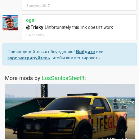
8 августа 2017
ogni
@Frisky
Unfortunately this link doesn't work
2 мая 2025
Присоединяйтесь к обсуждению!
Войдите
или
зарегистрируйтесь
, чтобы комментировать.
More mods by
LosSantosSheriff
: