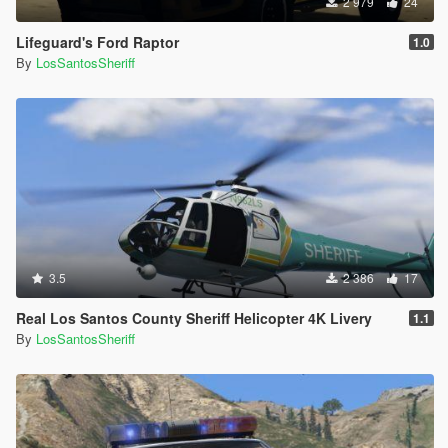
2 979
24
Lifeguard's Ford Raptor
1.0
By
LosSantosSheriff
3.5
2 386
17
Real Los Santos County Sheriff Helicopter 4K Livery
1.1
By
LosSantosSheriff