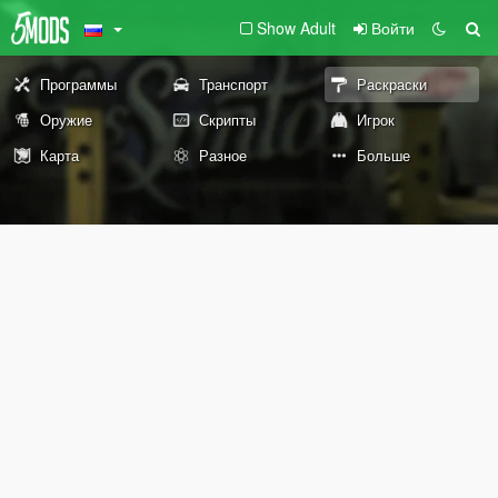
Show Adult
Войти
Программы
Транспорт
Раскраски
Оружие
Скрипты
Игрок
Карта
Разное
Больше