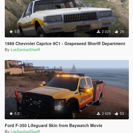
5.0
2 021
26
1989 Chevrolet Caprice 9C1 - Grapeseed Sheriff Department
By
LosSantosSheriff
5.0
3 626
53
Ford F-350 Lifeguard Skin from Baywatch Movie
By
LosSantosSheriff