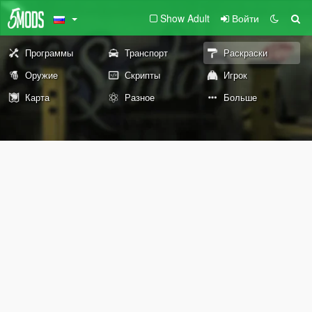
Show Adult
Войти
Программы
Транспорт
Раскраски
Оружие
Скрипты
Игрок
Карта
Разное
Больше