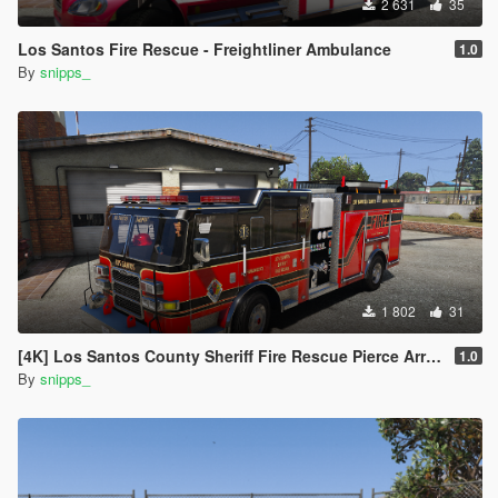
2 631
35
Los Santos Fire Rescue - Freightliner Ambulance
1.0
By
snipps_
1 802
31
[4K] Los Santos County Sheriff Fire Rescue Pierce Arrow (Broward Sheriff)
1.0
By
snipps_