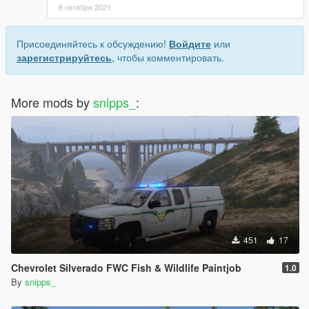
8 октября 2021
Присоединяйтесь к обсуждению!
Войдите
или
зарегистрируйтесь
, чтобы комментировать.
More mods by
snipps_
:
451
17
Chevrolet Silverado FWC Fish & Wildlife Paintjob
1.0
By
snipps_