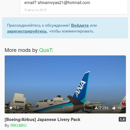
email? shivamvyas21@hotmail.com
6 августа 2019
Присоединяйтесь к обсуждению!
Войдите
или
зарегистрируйтесь
, чтобы комментировать.
More mods by
QuaT
:
5.0
2 294
16
[Boeing/Airbus] Japanese Livery Pack
1.4
By
RIKUMIU