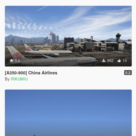
5.0
992
10
[A350-900] China Airlines
0.2
By
RIKUMIU