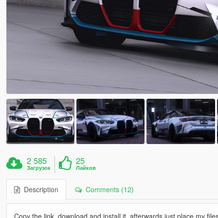
2 585
25
Загрузок
Лайков
Description
Comments (12)
Copy the link, download and install it, afterwards just place my files