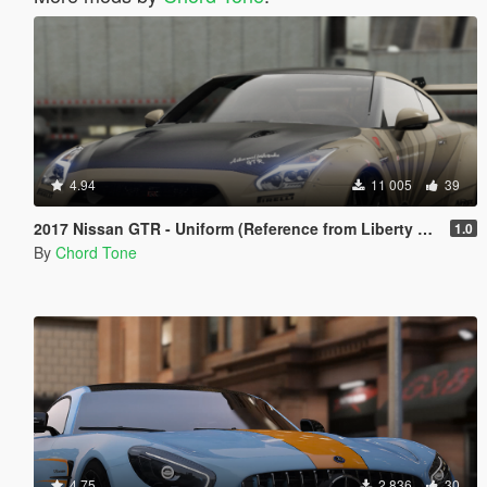
4.94
11 005
39
2017 Nissan GTR - Uniform (Reference from Liberty Walk)
1.0
By
Chord Tone
4.75
2 836
30