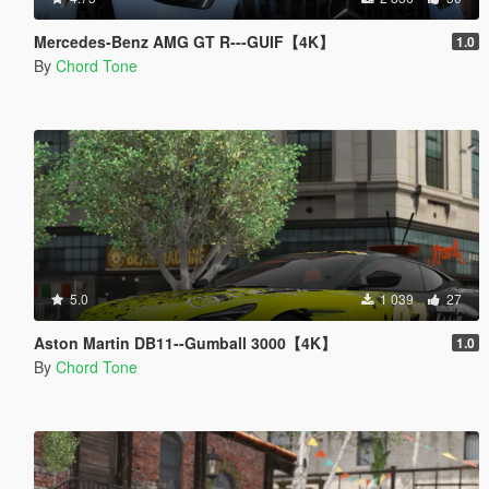
Mercedes-Benz AMG GT R---GUIF【4K】
1.0
By
Chord Tone
5.0
1 039
27
Aston Martin DB11--Gumball 3000【4K】
1.0
By
Chord Tone