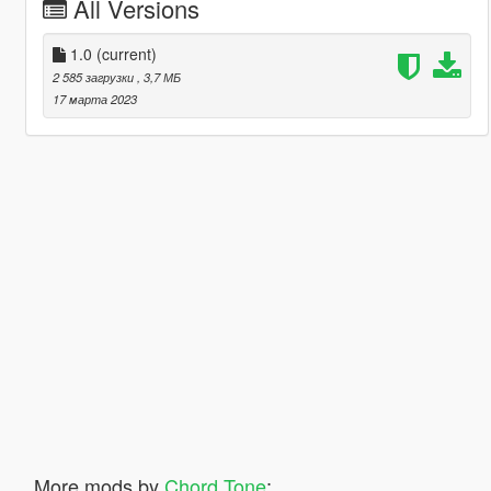
All Versions
1.0
(current)
2 585 загрузки
, 3,7 МБ
17 марта 2023
More mods by
Chord Tone
: