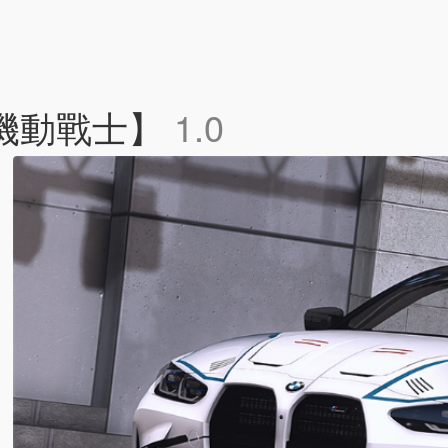
 【機動戰士】
1.0