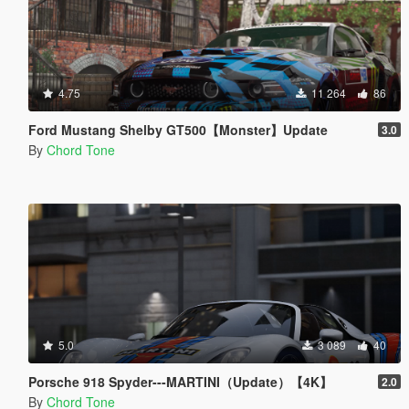
4.75
11 264
86
Ford Mustang Shelby GT500【Monster】Update
3.0
By
Chord Tone
5.0
3 089
40
Porsche 918 Spyder---MARTINI（Update）【4K】
2.0
By
Chord Tone