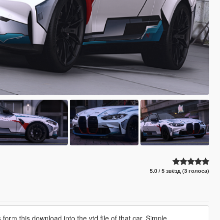
5.0 / 5 звёзд (3 голоса)
 form this download into the ytd file of that car. Simple