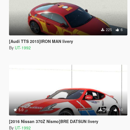
225
6
[Audi TTS 2015]IRON MAN livery
By
UT-1992
5.0
356
10
[2016 Nissan 370Z Nismo]BRE DATSUN livery
By
UT-1992