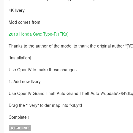
4K livery
Mod comes from
2018 Honda Civic Type-R (FK8)
Thanks to the author of the model to thank the original author "[
[Installation]
Use OpenIV to make these changes.
1. Add new livery
Use OpenIV Grand Theft Auto Grand Theft Auto V\update\x64\dlcpac
Drag the "livery" folder map into fk8.ytd
Complete！
ВИНИЛЫ