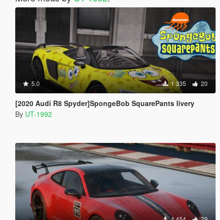
5.0
1 335
20
[2020 Audi R8 Spyder]SpongeBob SquarePants livery
By
UT-1992
4 454
29