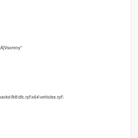
YCA]Vsoreny"
ks\fk8\dlc.rpf\x64\vehicles.rpf\