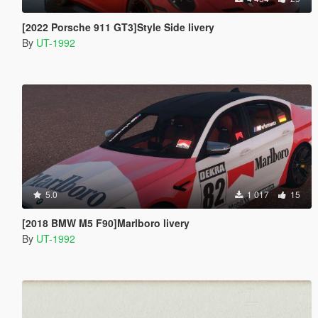
[2022 Porsche 911 GT3]Style Side livery
By
UT-1992
5.0
1 017
15
[2018 BMW M5 F90]Marlboro livery
By
UT-1992