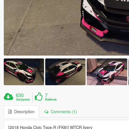
630
7
Загрузок
Лайков
Description
Comments (1)
[2018 Honda Civic Type-R (FK8)] WTCR livery