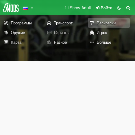
Show Adult
Войти
Программы
Транспорт
Раскраски
Оружие
Скрипты
Игрок
Карта
Разное
Больше