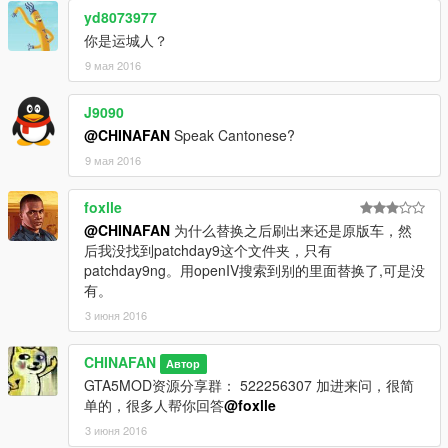
yd8073977
你是运城人？
9 мая 2016
J9090
@CHINAFAN
Speak Cantonese?
9 мая 2016
foxlle
@CHINAFAN
为什么替换之后刷出来还是原版车，然
后我没找到patchday9这个文件夹，只有
patchday9ng。用openIV搜索到别的里面替换了,可是没
有。
3 июня 2016
CHINAFAN
Автор
GTA5MOD资源分享群： 522256307 加进来问，很简
单的，很多人帮你回答
@foxlle
3 июня 2016