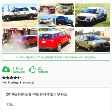
Расширьте, чтобы увидеть все изображения и видео
1 676
25
Загрузок
Лайков
4.6 / 5 звёзд (5 голосов)
2016福特探险者 中国特种作业车辆特装
包括：