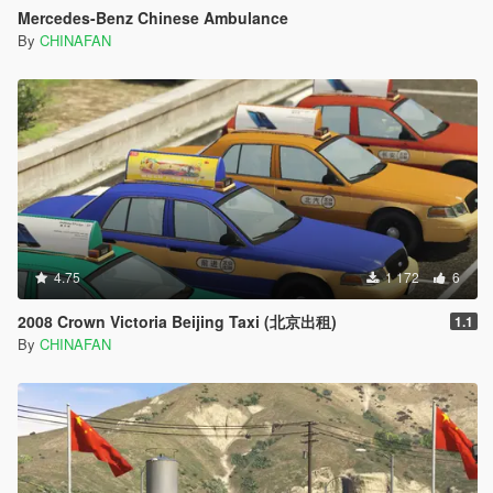
Mercedes-Benz Chinese Ambulance
By
CHINAFAN
4.75
1 172
6
2008 Crown Victoria Beijing Taxi (北京出租)
1.1
By
CHINAFAN