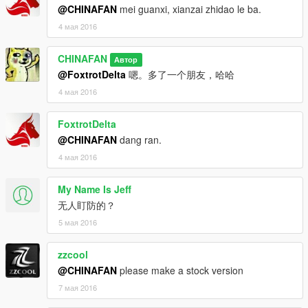
@CHINAFAN
mei guanxi, xianzai zhidao le ba.
4 мая 2016
CHINAFAN
Автор
@FoxtrotDelta
嗯。多了一个朋友，哈哈
4 мая 2016
FoxtrotDelta
@CHINAFAN
dang ran.
4 мая 2016
My Name Is Jeff
无人盯防的？
5 мая 2016
zzcool
@CHINAFAN
please make a stock version
7 мая 2016