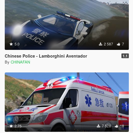
5.0
2 587
7
Chinese Police - Lamborghini Aventador
1.1
By
CHINAFAN
2.75
7 528
18