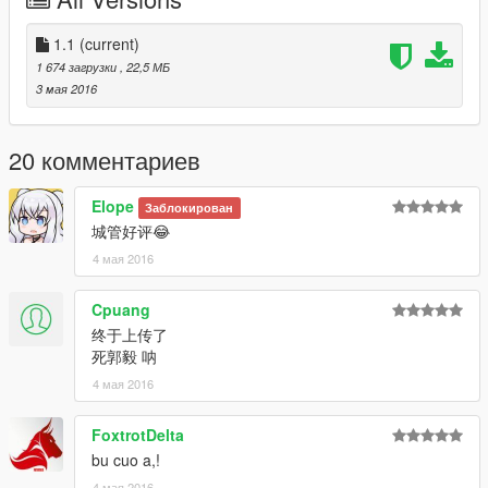
Instillation Instructions
=================================
1.1
(current)
To install this model, all you have to do is just put it in
1 674 загрузки
, 22,5 МБ
Mods>Update>x64>dlcpacks>patchday9>dlc.rpf>x64>levels>gt
3 мая 2016
a5>vehicles.rpf
To install the CarVariations line, all you have to do is go to:
20 комментариев
mods\update\x64\dlcpacks\mpvalentines2\dlc.rpf\common\data
Elope
Заблокирован
Add what i put in the carvar.txt to the end of your carvariations.
城管好评😂
4 мая 2016
If you dont have patch day 9 in your mods folder, then just copy
it from the base files
Cpuang
Credits
终于上传了
============================
死郭毅 呐
Base Model
4 мая 2016
- 2016 Ford Explorer Model purchased by GTAxB0SS
- Converted to GTA 4 by IronicRainbow
FoxtrotDelta
- Converted to GTA V by Thehurk
- Major bugfixes by Thehurk
bu cuo a,!
- Grille Crunched and converted by Thehurk
4 мая 2016