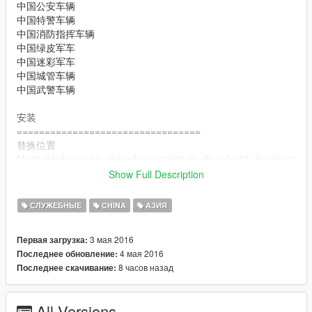
中国公安车辆
中国特警车辆
中国消防指挥车辆
中国绿皮军车
中国迷彩军车
中国城管车辆
中国武警车辆
安装
=================================
替换位置
Mods>Update>x64>dlcpacks>patchday9>dlc.rpf>x64>levels>gt
a5>vehicles.rpf
Show Full Description
安装 CarVariations 位置（这步可以忽略）:
СЛУЖЕБНЫЕ
CHINA
АЗИЯ
mods\update\x64\dlcpacks\mpvalentines2\dlc.rpf\common\data
3 мая 2016
Первая загрузка:
CHINAFAN贴图作品，详细的工作人员列表请参考 README!!! 文
4 мая 2016
Последнее обновление:
件
8 часов назад
Последнее скачивание:
分享才是快乐。
欢迎加图GTA5MOD资源分享群： 522256307
All Versions