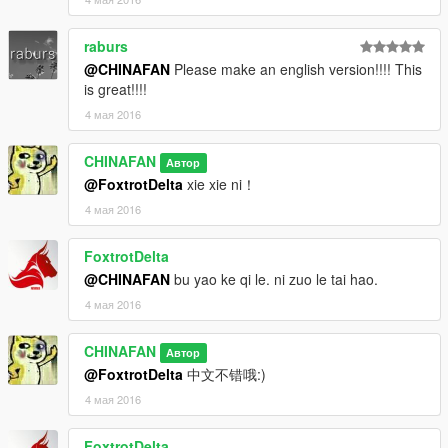
- Interceptor text by GTAxB0SS
- Interceptor badge and egoboost badge by Jasonct203
raburs
- Rims by GTAxB0SS
@CHINAFAN
Please make an english version!!!! This
- Templated by IronicRainbow
is great!!!!
Lighting Parts
4 мая 2016
- Whelen Legacy by Thehurk
- Whelen Inner Edge by Hilth0
CHINAFAN
Автор
- Whelen Dominator by GTAxB0SS
@FoxtrotDelta
xie xie ni！
- Whelen Talon by Foward
4 мая 2016
- Whelen Ions by Deco
Other Equipment
FoxtrotDelta
- Westin Rambar by GTAxB0SS
@CHINAFAN
bu yao ke qi le. ni zuo le tai hao.
- Whelen Spotlight by EVI
4 мая 2016
- Generic Radar by Bueno
- Panisonic Dashcam by Johnclark1102
CHINAFAN
- Toughbook by Rridgerunner
Автор
- Partition by Deco
@FoxtrotDelta
中文不错哦:)
- Console by SheriffVanDyck
4 мая 2016
If i have forgotten any credits, please let me know!
FoxtrotDelta