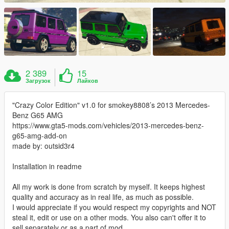
2 389
15
Загрузок
Лайков
"Crazy Color Edition" v1.0 for smokey8808’s 2013 Mercedes-
Benz G65 AMG
https://www.gta5-mods.com/vehicles/2013-mercedes-benz-
g65-amg-add-on
made by: outsid3r4
Installation in readme
All my work is done from scratch by myself. It keeps highest
quality and accuracy as in real life, as much as possible.
I would appreciate if you would respect my copyrights and NOT
steal it, edit or use on a other mods. You also can't offer it to
sell separately or as a part of mod.