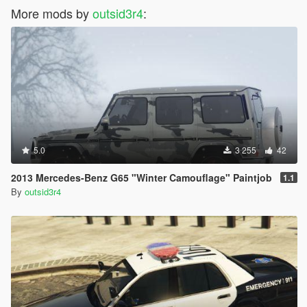
More mods by
outsid3r4
:
5.0
3 255
42
2013 Mercedes-Benz G65 "Winter Camouflage" Paintjob
1.1
By
outsid3r4