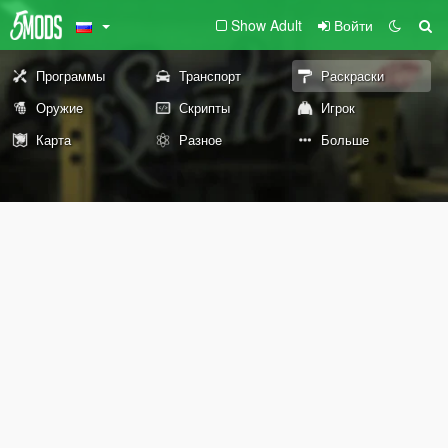
Show Adult
Войти
Программы
Транспорт
Раскраски
Оружие
Скрипты
Игрок
Карта
Разное
Больше