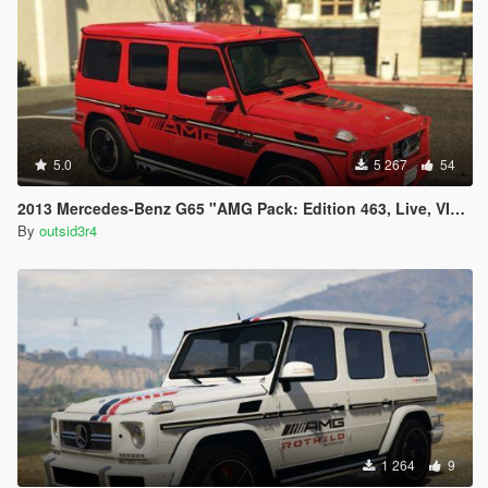
5.0
5 267
54
2013 Mercedes-Benz G65 "AMG Pack: Edition 463, Live, VIP, Stripes" Paintjobs
By
outsid3r4
1 264
9