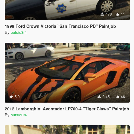
478
11
1999 Ford Crown Victoria "San Francisco PD" Paintjob
By
outsid3r4
5.0
3 451
46
2012 Lamborghini Aventador LP700-4 "Tiger Claws" Paintjob
By
outsid3r4