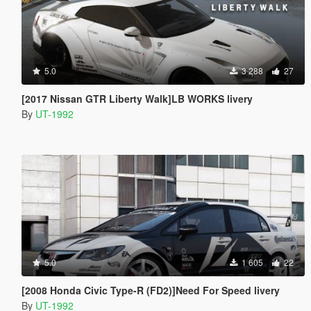
5.0
3 288
27
[2017 Nissan GTR Liberty Walk]LB WORKS livery
By
UT-1992
5.0
1 605
22
[2008 Honda Civic Type-R (FD2)]Need For Speed livery
By
UT-1992