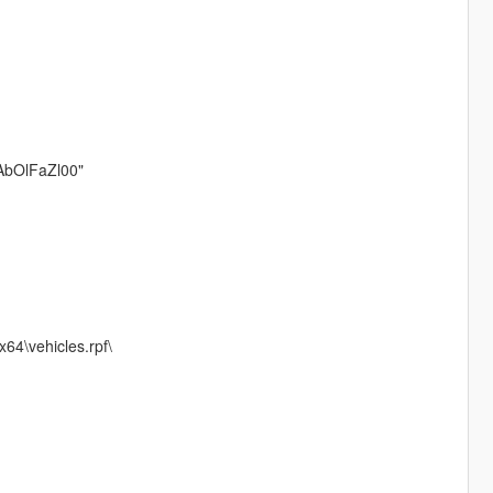
0AbOlFaZl00"
64\vehicles.rpf\