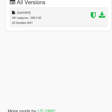
All Versions
(current)
261 загрузки
, 290,0 КБ
23 декабря 2021
More mods by
UT-1992
: