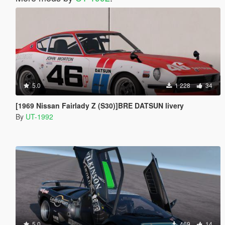
5.0
1 228
34
[1969 Nissan Fairlady Z (S30)]BRE DATSUN livery
By
UT-1992
5.0
469
14