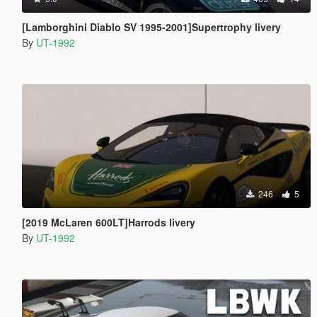
[Lamborghini Diablo SV 1995-2001]Supertrophy livery
By
UT-1992
246
5
[2019 McLaren 600LT]Harrods livery
By
UT-1992