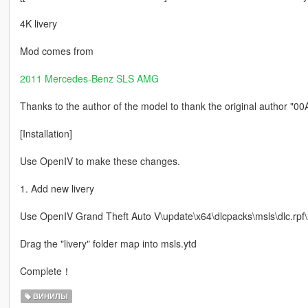
4K livery
Mod comes from
2011 Mercedes-Benz SLS AMG
Thanks to the author of the model to thank the original author "0
[Installation]
Use OpenIV to make these changes.
1. Add new livery
Use OpenIV Grand Theft Auto V\update\x64\dlcpacks\msls\dlc.rpf\x
Drag the "livery" folder map into msls.ytd
Complete！
ВИНИЛЫ