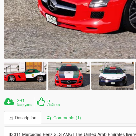
261
5
Закрузка
Лайков
Description
Comments (1)
[[2011 Mercedes-Benz SLS AMG] The United Arab Emirates livery