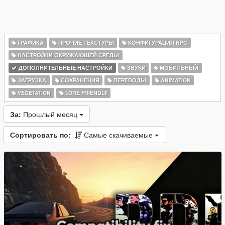
ГРАФИКА
ПРОЧИЕ ТЕКСТУРЫ
КОНФИГУРАЦИЯ NPC
НАСТРОЙКИ ОКРУЖАЮЩЕЙ СРЕДЫ
ДОПОЛНИТЕЛЬНЫЕ НАСТРОЙКИ
ЗВУКИ
МОБИЛЬНЫЙ
ЗАГРУЗКА
СОХРАНЕНИЯ
ПЕРЕВОДЫ
ANIMATION
VEGETATION
LORE FRIENDLY
За:
Прошлый месяц
Сортировать по:
Самые скачиваемые