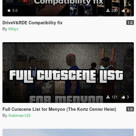
5.0
230
8
DriveV&RDE Compatibility fix
1.0
By
Kklyz
121
3
Full Cutscene List for Menyoo (The Kortz Center Heist)
1.0
By
Kukiman123