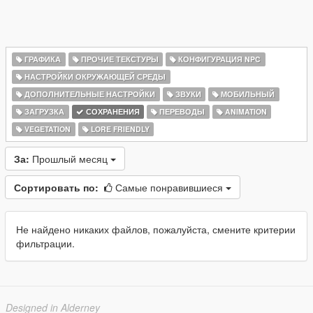
ГРАФИКА
ПРОЧИЕ ТЕКСТУРЫ
КОНФИГУРАЦИЯ NPC
НАСТРОЙКИ ОКРУЖАЮЩЕЙ СРЕДЫ
ДОПОЛНИТЕЛЬНЫЕ НАСТРОЙКИ
ЗВУКИ
МОБИЛЬНЫЙ
ЗАГРУЗКА
СОХРАНЕНИЯ
ПЕРЕВОДЫ
ANIMATION
VEGETATION
LORE FRIENDLY
За:
Прошлый месяц
Сортировать по:
Самые понравившиеся
Не найдено никаких файлов, пожалуйста, смените критерии
фильтрации.
Designed in Alderney