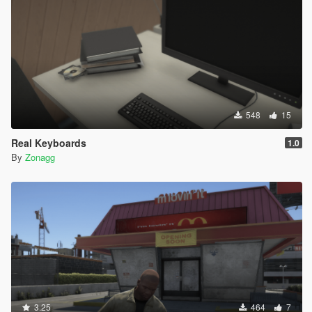
548
15
Real Keyboards
1.0
By
Zonagg
3.25
464
7