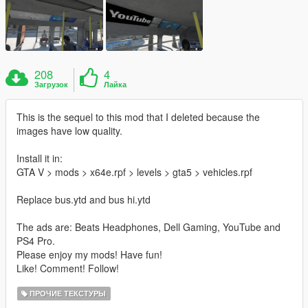
208
4
Загрузок
Лайка
This is the sequel to this mod that I deleted because the
images have low quality.
Install it in:
GTA V > mods > x64e.rpf > levels > gta5 > vehicles.rpf
Replace bus.ytd and bus hi.ytd
The ads are: Beats Headphones, Dell Gaming, YouTube and
PS4 Pro.
Please enjoy my mods! Have fun!
Like! Comment! Follow!
ПРОЧИЕ ТЕКСТУРЫ