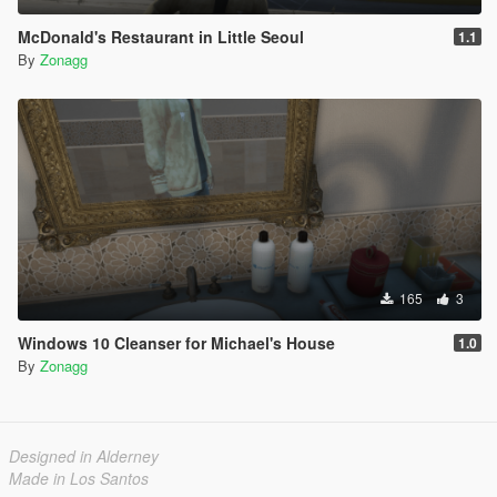
McDonald's Restaurant in Little Seoul
1.1
By
Zonagg
165
3
Windows 10 Cleanser for Michael's House
1.0
By
Zonagg
Designed in Alderney
Made in Los Santos