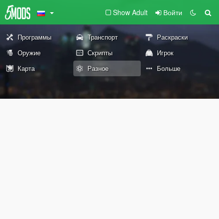
Show Adult
Войти
Программы
Транспорт
Раскраски
Оружие
Скрипты
Игрок
Карта
Разное
Больше