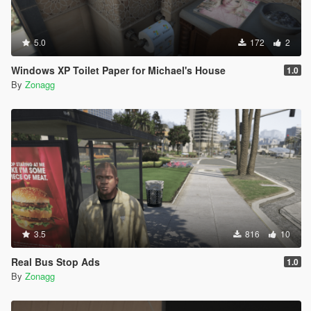
5.0
172
2
Windows XP Toilet Paper for Michael's House
1.0
By
Zonagg
3.5
816
10
Real Bus Stop Ads
1.0
By
Zonagg