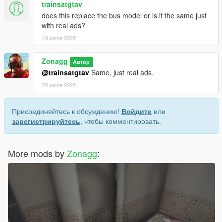
trainsatgtav
does this replace the bus model or is it the same just
with real ads?
19 июля 2022
Zonagg
Автор
@trainsatgtav
Same, just real ads.
20 июля 2022
Присоединяйтесь к обсуждению!
Войдите
или
зарегистрируйтесь
, чтобы комментировать.
More mods by
Zonagg
: