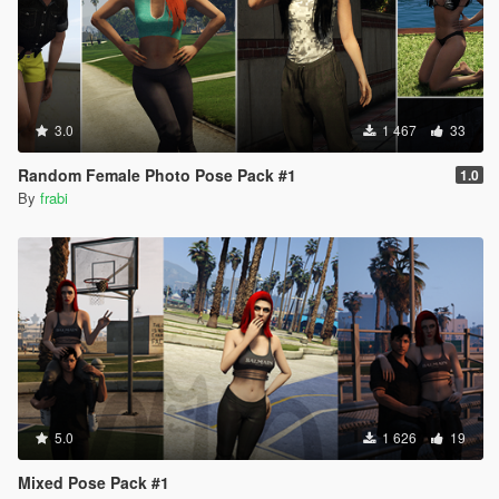
3.0
1 467
33
Random Female Photo Pose Pack #1
1.0
By
frabi
5.0
1 626
19
Mixed Pose Pack #1