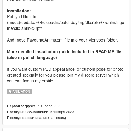
Installation:
Put .ycd file into:
(mods)/update/x64/dlcpacks/patchday4ng/dlc.rpf/x64/anim/inga
me/clip anim@.rpf/
And move FavouriteAnims.xml file into your Menyoos folder.
More detailed installation guide included in READ ME file
(also in polish language)
If you want custom PED appearance, or custom pose for photo
created specially for you please join my discord server which
you can find in my profile.
ANIMATION
1 января 2023
Первая загрузка:
5 января 2023
Последнее обновление:
час назад
Последнее скачивание: