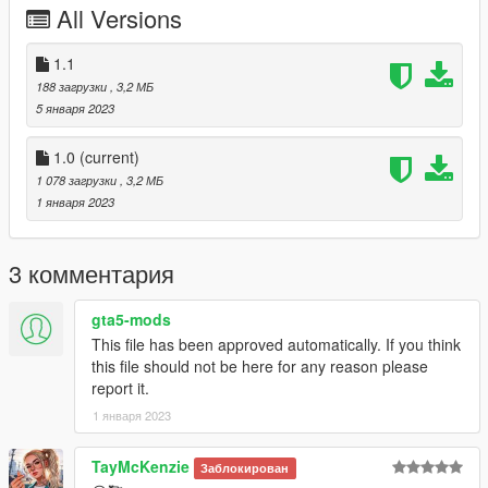
All Versions
1.1
188 загрузки
, 3,2 МБ
5 января 2023
1.0
(current)
1 078 загрузки
, 3,2 МБ
1 января 2023
3 комментария
gta5-mods
This file has been approved automatically. If you think
this file should not be here for any reason please
report it.
1 января 2023
TayMcKenzie
Заблокирован