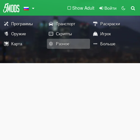
Show Adult
Войти
Программы
Транспорт
Раскраски
Оружие
Скрипты
Игрок
Карта
Разное
Больше