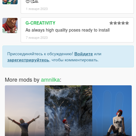
😍🥰🙏
1 января 2023
G-CREATIVITY
As always high quality poses ready to install
7 января 2023
Присоединяйтесь к обсуждению!
Войдите
или
зарегистрируйтесь
, чтобы комментировать.
More mods by
amnilka
: