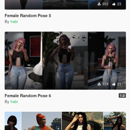
952
23
Female Random Pose 5
By
frabi
574
21
Female Random Pose 6
1.0
By
frabi