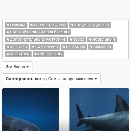
ГРАФИКА
ПРОЧИЕ ТЕКСТУРЫ
КОНФИГУРАЦИЯ NPC
НАСТРОЙКИ ОКРУЖАЮЩЕЙ СРЕДЫ
ДОПОЛНИТЕЛЬНЫЕ НАСТРОЙКИ
ЗВУКИ
МОБИЛЬНЫЙ
ЗАГРУЗКА
СОХРАНЕНИЯ
ПЕРЕВОДЫ
ANIMATION
VEGETATION
LORE FRIENDLY
За:
Вчера
Сортировать по:
Самые понравившиеся