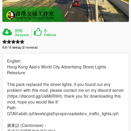
996
6
Загрузок
Лайков
5.0 / 5 звёзд (2 голоса)
English:
Hong Kong Asia's World City Advertising Street Lights
Retexture
This pack replaced the street lights, if you found out any
problem with this mod, please contact me on my discord server
(https://discord.gg/UsM6R9H), thank you for downloading this
mod, hope you would like it!
Path:
GTAV\x64h.rpf\levels\gta5\props\roadside\v_traffic_lights.rpf\
廣東話 (Cantonese)：
香港亞洲國際都會廣告燈柱