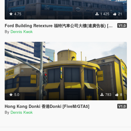
4.75
1 425
21
Ford Building Retexture 福特汽車公司大樓(連廣告板) [FiveM/GTA5]
V1.0
By
Dennis Kwok
5.0
783
8
Hong Kong Donki 香港Donki [FiveM/GTA5]
V1.0
By
Dennis Kwok