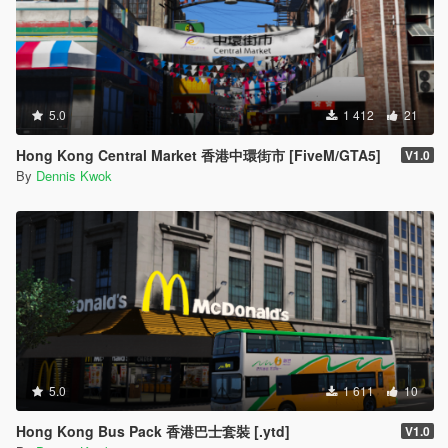
5.0
1 412
21
Hong Kong Central Market 香港中環街市 [FiveM/GTA5]
V1.0
By
Dennis Kwok
5.0
1 611
10
Hong Kong Bus Pack 香港巴士套裝 [.ytd]
V1.0