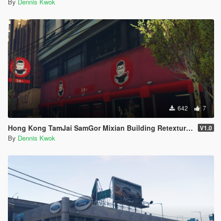
By
Dennis Kwok
642
7
Hong Kong TamJai SamGor Mixian Building Retexture Pack 香港譚仔三哥雲南米線套裝 [FiveM/GTA5]
V1.0
By
Dennis Kwok