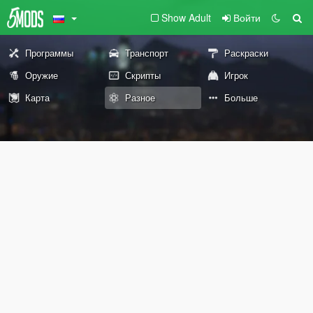
Show Adult
Войти
Программы
Транспорт
Раскраски
Оружие
Скрипты
Игрок
Карта
Разное
Больше