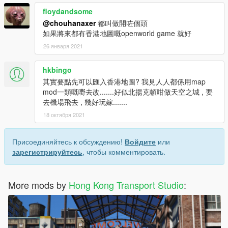
floydandsome
@chouhanaxer
都叫做開咗個頭
如果將來都有香港地圖嘅openworld game 就好
26 января 2021
hkbingo
其實要點先可以匯入香港地圖? 我見人人都係用map
mod一類嘅嘢去改.......好似北揚克頓咁做天空之城 , 要
去機場飛去 , 幾好玩嫁.......
18 октября 2021
Присоединяйтесь к обсуждению!
Войдите
или
зарегистрируйтесь
, чтобы комментировать.
More mods by
Hong Kong Transport Studio
: