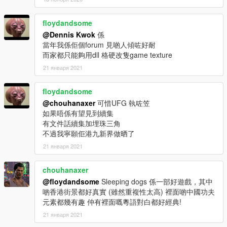
floydandsome
@Dennis Kwok
係
當年我係佢個forum 見啲人傾咗好耐
而家都只能夠用dll 格硬改隻game texture
21 января 2021
floydandsome
@chouhanaxer
可惜UFG 執咗笠
如果唔係有望見到續集
有文件話續集加埋珠三角
不過我寧願佢港九新界做晒了
21 января 2021
chouhanaxer
@floydandsome
Sleeping dogs 係一部好遊戲，其中
啲香港街景都好真實 (雖然重複性太高) 裡面啲中國功夫
元素都幾有趣 仲有裡面嘅粵語對白都好經典!
21 января 2021