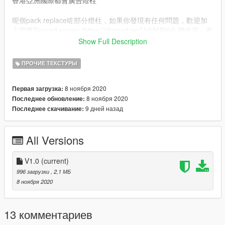
呢個pack replace咗部分燈柱，如果你發現有任何問題，歡迎加
入我嘅Discord server (https://discord.gg/UsM6R9H) 聯絡我，希
望你鍾意呢個pack啦。
Show Full Description
路徑:
GTAV\x64h.rpf\levels\gta5\props\roadside\v_traffic_lights.rpf\
ПРОЧИЕ ТЕКСТУРЫ
中文 (Traditional Chinese)：
8 ноября 2020
Первая загрузка:
香港亞洲國際都會廣告燈柱
8 ноября 2020
Последнее обновление:
9 дней назад
Последнее скачивание:
這個pack replace了部分燈柱，如果你發現有任何問題，歡迎加
入我的Discord server (https://discord.gg/UsM6R9H) 聯絡我，希
望你喜歡這個pack啦。
All Versions
路徑:
GTAV\x64h.rpf\levels\gta5\props\roadside\v_traffic_lights.rpf\
V1.0
(current)
996 загрузки
, 2,1 МБ
8 ноября 2020
13 комментариев