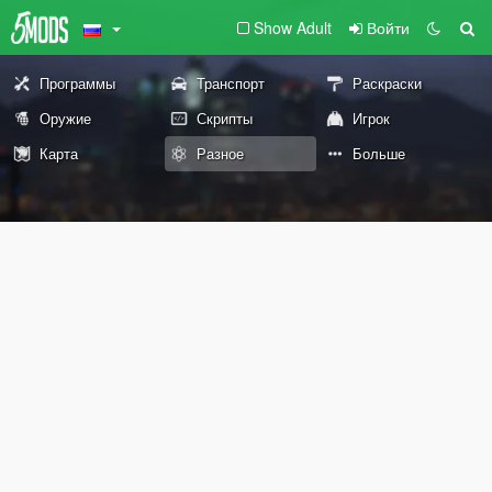
Show Adult
Войти
Программы
Транспорт
Раскраски
Оружие
Скрипты
Игрок
Карта
Разное
Больше