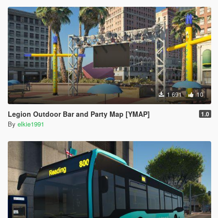
1 691
10
Legion Outdoor Bar and Party Map [YMAP]
1.0
By
elkie1991