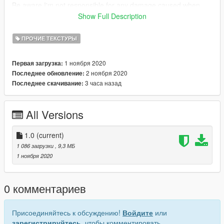
Be aware I'm not responsible for any damage caused when
installing this modification.
Show Full Description
Need any help or want to check out other textures then come
ПРОЧИЕ ТЕКСТУРЫ
over to the discord
www.discord.io/GGCUnknownRP
1 ноября 2020
Первая загрузка:
2 ноября 2020
Последнее обновление:
Support me
3 часа назад
Последнее скачивание:
paypal.me/elkie1991
All Versions
1.0
(current)
1 086 загрузки
, 9,3 МБ
1 ноября 2020
0 комментариев
Присоединяйтесь к обсуждению!
Войдите
или
зарегистрируйтесь
, чтобы комментировать.