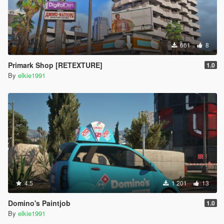
661
8
Primark Shop [RETEXTURE]
1.0
By
elkie1991
4.5
1 201
13
Domino's Paintjob
1.0
By
elkie1991