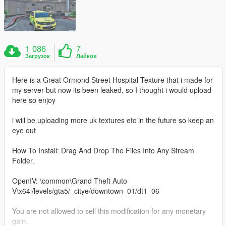
1 086
7
Загрузок
Лайков
Here is a Great Ormond Street Hospital Texture that i made for
my server but now its been leaked, so I thought i would upload
here so enjoy
i will be uploading more uk textures etc in the future so keep an
eye out
How To Install: Drag And Drop The Files Into Any Stream
Folder.
OpenIV: \common\Grand Theft Auto
V\x64i/levels/gta5/_citye/downtown_01/dt1_06
You are not allowed to sell this modification for any monetary
gain.