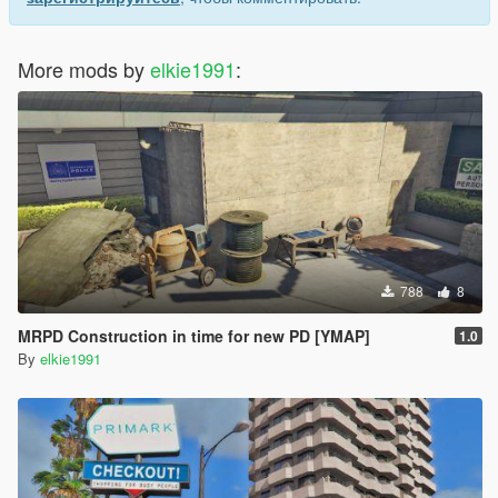
More mods by
elkie1991
:
788
8
MRPD Construction in time for new PD [YMAP]
1.0
By
elkie1991