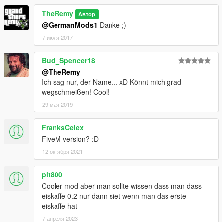
TheRemy
Автор
@GermanMods1
Danke ;)
7 июля 2017
Bud_Spencer18
@TheRemy
Ich sag nur, der Name... xD Könnt mich grad
wegschmeißen! Cool!
29 мая 2019
FranksCelex
FiveM version? :D
12 октября 2021
pit800
Cooler mod aber man sollte wissen dass man dass
eiskaffe 0.2 nur dann siet wenn man das erste
eiskaffe hat-
7 апреля 2023