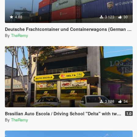
4.88
3 123
30
Deutsche Frachtcontainer und Containerwagons (German Freight Container and Containerwagons)
By
TheRemy
3 628
34
Brasilian Auto Escola / Driving School "Delta" with two Driving School Cars
1.0
By
TheRemy