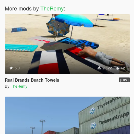
More mods by
TheRemy
:
5.0
2 522
42
Real Brands Beach Towels
[OIV]
By
TheRemy