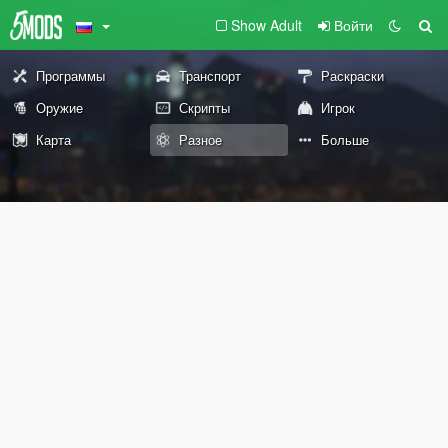
Show Adult
Войти
Программы
Транспорт
Раскраски
Оружие
Скрипты
Игрок
Карта
Разное
Больше