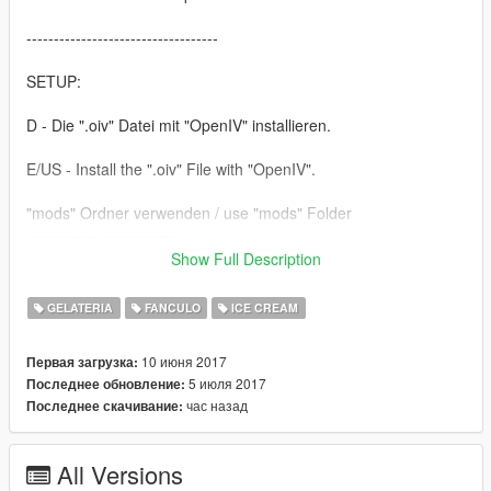
-----------------------------------
SETUP:
D - Die ".oiv" Datei mit "OpenIV" installieren.
E/US - Install the ".oiv" File with "OpenIV".
"mods" Ordner verwenden / use "mods" Folder
----------------------------
Show Full Description
Hope U like it! Check out my Facebook Page!
https://www.facebook.com/TheRemyMods/
GELATERIA
FANCULO
ICE CREAM
10 июня 2017
Первая загрузка:
5 июля 2017
Последнее обновление:
час назад
Последнее скачивание:
All Versions