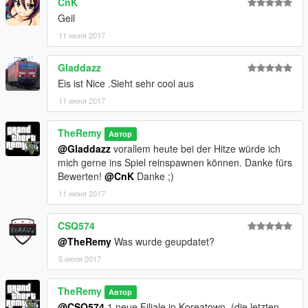
CnK
Geil
11 июня 2017
Gladdazz
Eis ist Nice .Sieht sehr cool aus
11 июня 2017
TheRemy
Автор
@Gladdazz
vorallem heute bei der Hitze würde ich
mich gerne ins Spiel reinspawnen können. Danke fürs
Bewerten!
@CnK
Danke ;)
11 июня 2017
CSQ574
@TheRemy
Was wurde geupdatet?
5 июля 2017
TheRemy
Автор
@CSQ574
1 neue Filiale in Koreatown. (die letzten