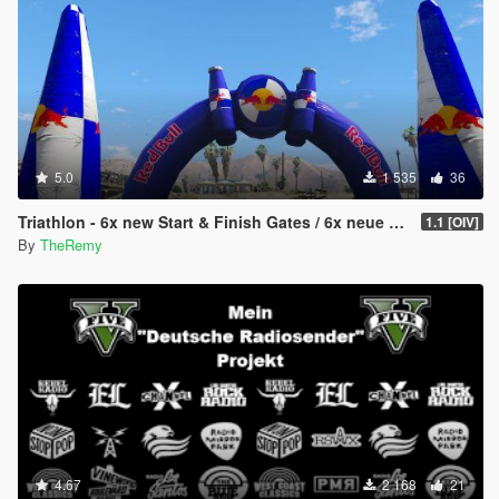
5.0
1 535
36
Triathlon - 6x new Start & Finish Gates / 6x neue Start & Ziel Tore
1.1 [OIV]
By
TheRemy
4.67
2 168
21