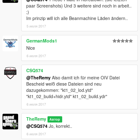
paar Screenshots) Und 3 weitere sind noch in arbeit..
;)
Im prinzip will ich alle Beanmachine Läden ändern..
5 июля 2017
GermanMods1
Nice
6 июля 2017
CSQ574
@TheRemy
Also damit ich für meine OIV Datei
Bescheid weiß diese Dateien sind neu
dazugekommen: "kt1_02_lod.ytd"
"kt1_02_build+hidr.ytd" kt1_02_build.ydr"
6 июля 2017
TheRemy
Автор
@CSQ574
Jo, korrekt..
6 июля 2017