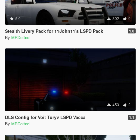
5.0
302
9
Stealth Livery Pack for 11John11's LSPD Pack
1.0
By
MRDotted
453
2
DLS Config for Voit Turyv LSPD Vacca
1.1
By
MRDotted