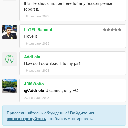
this file should not be here for any reason please
report it.
18 февраля 2023
LoTFi_Ramoul
I love it
18 февраля 2023
Addi ola
How do I download it to my ps4
19 февраля 2023
JDMWolfo
@Addi ola
U cannot, only PC
23 февраля 2023
Присоединяйтесь к обсуждению!
Войдите
или
зарегистрируйтесь
, чтобы комментировать.