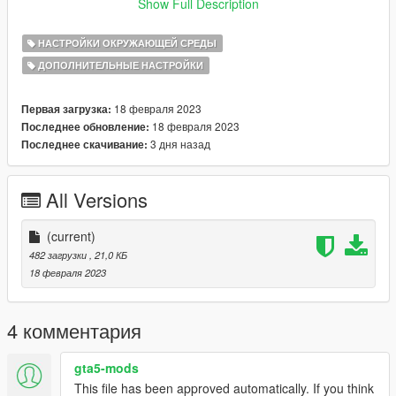
Version 1.0:
Show Full Description
Release
НАСТРОЙКИ ОКРУЖАЮЩЕЙ СРЕДЫ
Credits:
ДОПОЛНИТЕЛЬНЫЕ НАСТРОЙКИ
TheMayBeast - For creating the Dynamic Lighting System
plugin.
PNWParksFan - For creating LiveLights, without which I'd have
18 февраля 2023
Первая загрузка:
no idea how to make this.
18 февраля 2023
Последнее обновление:
seasoned_shrimp - For creating the GLRP Pack.
3 дня назад
Последнее скачивание:
All Versions
(current)
482 загрузки
, 21,0 КБ
18 февраля 2023
4 комментария
gta5-mods
This file has been approved automatically. If you think