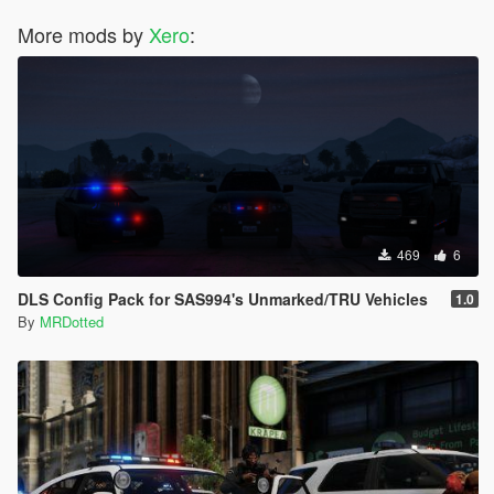
More mods by
Xero
:
469
6
DLS Config Pack for SAS994's Unmarked/TRU Vehicles
1.0
By
MRDotted