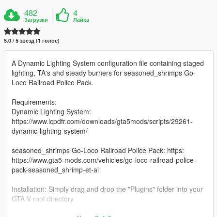
482
4
Загрузки
Лайка
5.0 / 5 звёзд (1 голос)
A Dynamic Lighting System configuration file containing staged
lighting, TA's and steady burners for seasoned_shrimps Go-
Loco Railroad Police Pack.
Requirements:
Dynamic Lighting System:
https://www.lcpdfr.com/downloads/gta5mods/scripts/29261-
dynamic-lighting-system/
seasoned_shrimps Go-Loco Railroad Police Pack: https:
https://www.gta5-mods.com/vehicles/go-loco-railroad-police-
pack-seasoned_shrimp-et-al
Installation: Simply drag and drop the "Plugins" folder into your
GTA V root directory