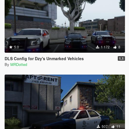
5.0
1 172
8
DLS Config for Dzy's Unmarked Vehicles
1.1
By
MRDotted
507
11