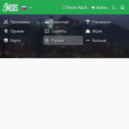
Show Adult
Войти
Программы
Транспорт
Раскраски
Оружие
Скрипты
Игрок
Карта
Разное
Больше