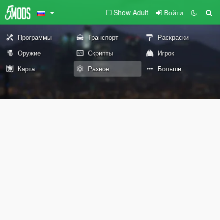
Show Adult
Войти
Программы
Транспорт
Раскраски
Оружие
Скрипты
Игрок
Карта
Разное
Больше