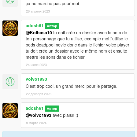
ça ne marche pas pour moi
26 апреля 2023
adosh61
Автор
@Kolbasa10
tu doit crée un dossier avec le nom de
ton personnage que tu utilise, exemple moi j'utilise le
peds deadpoolmovie donc dans le fichier voice player
tu doit crée un dossier avec le même nom et ensuite
mettre les sons dans ce fichier.
24 июля 2023
volvo1993
C'est trop cool, un grand merci pour le partage.
22 декабря 2023
adosh61
Автор
@volvo1993
avec plaisir ;)
8 марта 2024