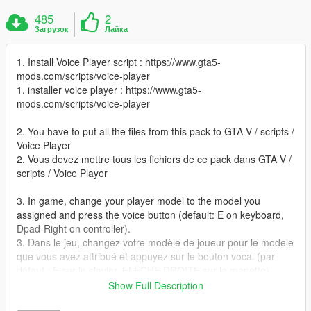
485
2
Загрузок
Лайка
1. Install Voice Player script : https://www.gta5-
mods.com/scripts/voice-player
1. installer voice player : https://www.gta5-
mods.com/scripts/voice-player
2. You have to put all the files from this pack to GTA V / scripts /
Voice Player
2. Vous devez mettre tous les fichiers de ce pack dans GTA V /
scripts / Voice Player
3. In game, change your player model to the model you
assigned and press the voice button (default: E on keyboard,
Dpad-Right on controller).
3. Dans le jeu, changez votre modèle de joueur pour le modèle
que vous avez attribué et appuyez sur le bouton vocal (par
défaut : E sur le clavier, FLECHE DROITE sur la manette).
Show Full Description
si vous n'y arriver pas, laissez un commentaire je vous aiderez