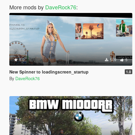
More mods by
DaveRock76
:
5.0
509
5
New Spinner to loadingscreen_startup
1.0
By
DaveRock76