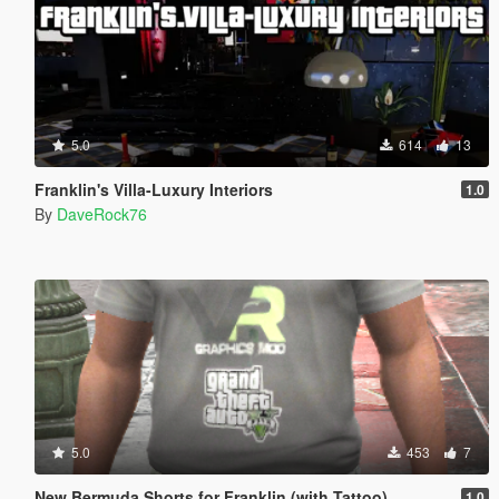
5.0
614
13
Franklin's Villa-Luxury Interiors
1.0
By
DaveRock76
5.0
453
7
New Bermuda Shorts for Franklin (with Tattoo)
1.0