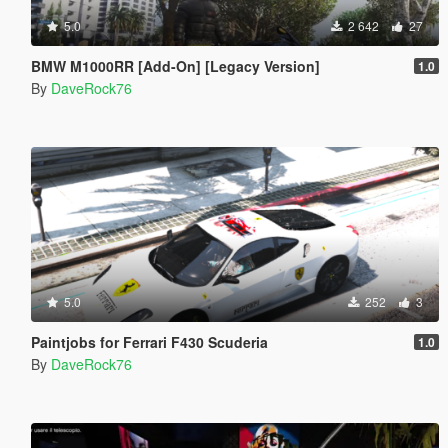
5.0
2 642
27
BMW M1000RR [Add-On] [Legacy Version]
1.0
By
DaveRock76
5.0
252
3
Paintjobs for Ferrari F430 Scuderia
1.0
By
DaveRock76