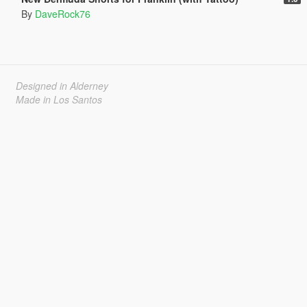
By
DaveRock76
Designed in Alderney
Made in Los Santos