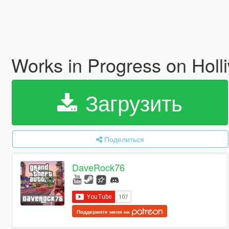
Works in Progress on Hol
Загрузить
Поделиться
DaveRock76
Поддержите меня на