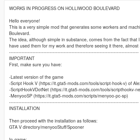
WORKS IN PROGRESS ON HOLLIWOOD BOULEVARD
Hello everyone!
This is a very simple mod that generates some workers and machi
Boulevard.
The idea, although simple in substance, comes from the fact that I 
have used them for my work and therefore seeing it there, almost 
-----------------------------------------------------------------------------------
IMPORTANT
First, make sure you have:
-Latest version of the game
-Script Hook V (https://it.gta5-mods.com/tools/script-hook-v) of A
-ScriptHookVDotNet (https://it.gta5-mods.com/tools/scripthookv-ne
-MenyooSP (https://it.gta5-mods.com/scripts/menyoo-pc-sp)
-----------------------------------------------------------------------------------
INSTALLATION
Then proceed with the installation as follows:
GTA V directory/menyooStuff/Spooner
In-game: