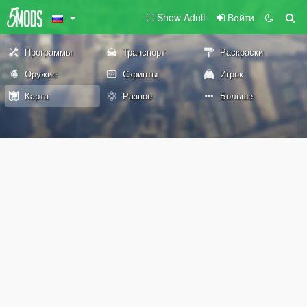
Show Adult
Войти
Программы
Транспорт
Раскраски
Оружие
Скрипты
Игрок
Карта
Разное
Больше