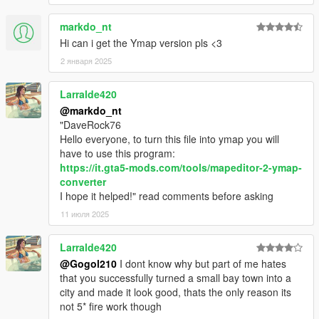
markdo_nt
Hi can i get the Ymap version pls <3
2 января 2025
Larralde420
@markdo_nt
"DaveRock76
Hello everyone, to turn this file into ymap you will
have to use this program:
https://it.gta5-mods.com/tools/mapeditor-2-ymap-
converter
I hope it helped!" read comments before asking
11 июля 2025
Larralde420
@Gogol210
I dont know why but part of me hates
that you successfully turned a small bay town into a
city and made it look good, thats the only reason its
not 5* fire work though