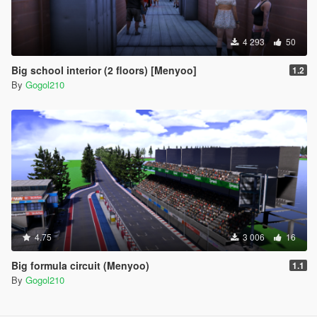
4 293
50
Big school interior (2 floors) [Menyoo]
1.2
By
Gogol210
4.75
3 006
16
Big formula circuit (Menyoo)
1.1
By
Gogol210