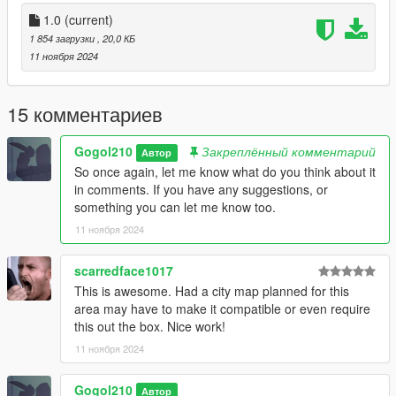
1.0
(current)
1 854 загрузки
, 20,0 КБ
11 ноября 2024
15 комментариев
Gogol210
Закреплённый комментарий
Автор
So once again, let me know what do you think about it
in comments. If you have any suggestions, or
something you can let me know too.
11 ноября 2024
scarredface1017
This is awesome. Had a city map planned for this
area may have to make it compatible or even require
this out the box. Nice work!
11 ноября 2024
Gogol210
Автор