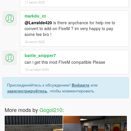
11 июля 2025
markdo_nt
@Larralde420
is there anychance for help me to
convert to add-on FiveM ? im very happy to pay
some fee bro !
24 июля 2025
battle_snipper7
can i get this mod FIveM compatible Please
12 октября 2025
Присоединяйтесь к обсуждению!
Войдите
или
зарегистрируйтесь
, чтобы комментировать.
More mods by
Gogol210
: