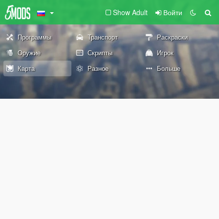
Show Adult
Войти
Программы
Транспорт
Раскраски
Оружие
Скрипты
Игрок
Карта
Разное
Больше