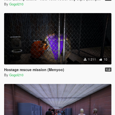
By
Gogol210
1 211
10
Hostage rescue mission (Menyoo)
1.0
By
Gogol210