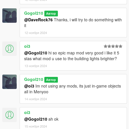
Gogol210
Автор
@DaveRock76
Thanks, i will try to do something with
it
12 ноября 2024
oi3
@Gogol210
hi so epic map mod very good i like it 5
stas what mod u use to the building lights brighter?
13 ноября 2024
Gogol210
Автор
@oi3
Im not using any mods, its just in-game objects
all in Menyoo
14 ноября 2024
oi3
@Gogol210
ah ok
15 ноября 2024