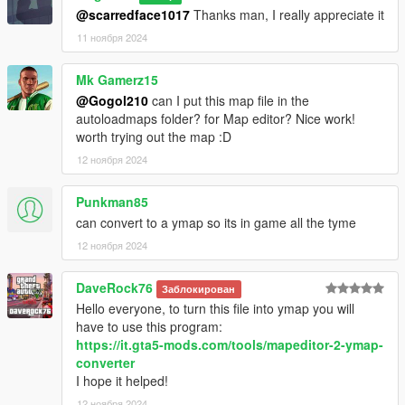
@scarredface1017
Thanks man, I really appreciate it
11 ноября 2024
Mk Gamerz15
@Gogol210
can I put this map file in the
autoloadmaps folder? for Map editor? Nice work!
worth trying out the map :D
12 ноября 2024
Punkman85
can convert to a ymap so its in game all the tyme
12 ноября 2024
DaveRock76
Заблокирован
Hello everyone, to turn this file into ymap you will
have to use this program:
https://it.gta5-mods.com/tools/mapeditor-2-ymap-
converter
I hope it helped!
12 ноября 2024