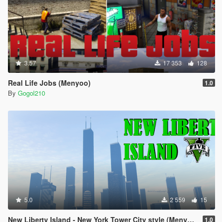
3.57
17 353
128
Real Life Jobs (Menyoo)
1.0
By
Gogol210
5.0
2 559
15
New Liberty Island - New York Tower City style (Menyoo)
1.0