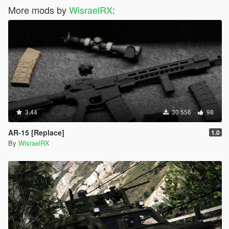
More mods by
WisraelRX
:
3.44
30 556
98
AR-15 [Replace]
1.0
By
WisraelRX