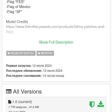
-Flag "FES"
-Flag of Mexico
-Flag "SF"
Model Credits
https://www.3dmilitaryassets.com/products/3dma-patches-and-
flags
Credits:
Show Full Description
Flags
C 3DMilitaryAssets
МОДЕЛИ КАРТЫ
MENYOO
[ES]
12 июля 2024
Первая загрузка:
12 июля 2024
Последнее обновление:
Banderas Relacionadas a las Fuerzas Armadas de Mexico
14 часов назад
Последнее скачивание:
-Bandera "FuckCartels"
-Bandera "Todo por Mexico"
All Versions
-Bandera "FES"
-Bandera de Mexico
-Bandera "SF"
1.0
(current)
1 776 загрузки
, 41,6 МБ
Creditos del Modelo
12 июля 2024