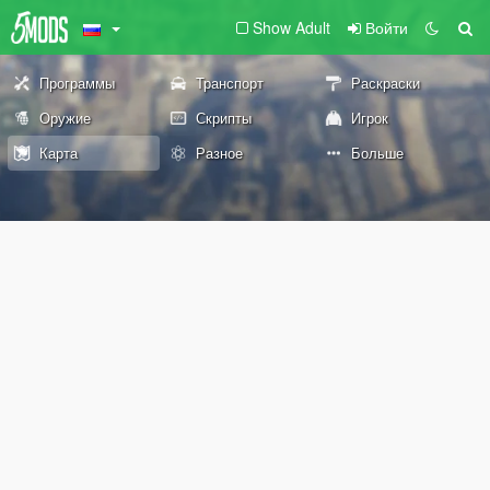
Show Adult
Войти
Программы
Транспорт
Раскраски
Оружие
Скрипты
Игрок
Карта
Разное
Больше