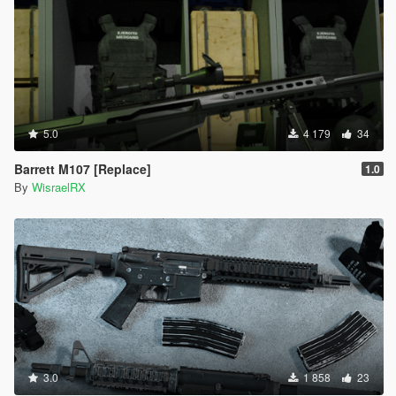
5.0
4 179
34
Barrett M107 [Replace]
1.0
By
WisraelRX
3.0
1 858
23