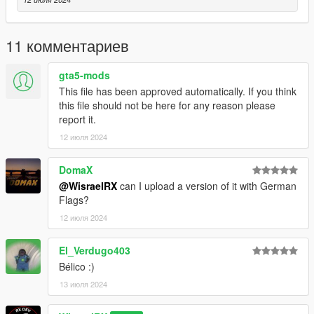
https://www.3dmilitaryassets.com/products/3dma-patches-and-
flags
11 комментариев
Creditos:
Flags
gta5-mods
C 3DMilitaryAssets
This file has been approved automatically. If you think
this file should not be here for any reason please
RX:
report it.
https://discord.gg/U5YKe3HKxd
12 июля 2024
DomaX
@WisraelRX
can I upload a version of it with German
Flags?
12 июля 2024
El_Verdugo403
Bélico :)
13 июля 2024