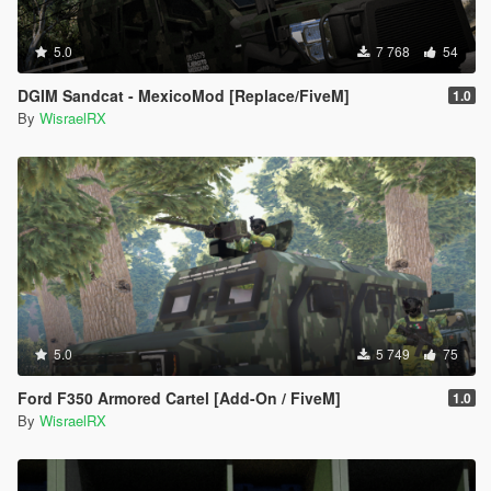
5.0
7 768
54
DGIM Sandcat - MexicoMod [Replace/FiveM]
1.0
By
WisraelRX
5.0
5 749
75
Ford F350 Armored Cartel [Add-On / FiveM]
1.0
By
WisraelRX