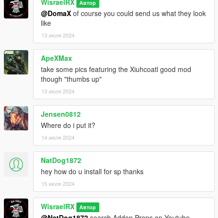
WisraelRX
Автор
@DomaX
of course you could send us what they look
like
13 июля 2024
ApeXMax
take some pics featuring the Xiuhcoatl good mod
though "thumbs up"
13 июля 2024
Jensen0812
Where do i put it?
14 июля 2024
NatDog1872
hey how do u install for sp thanks
15 июля 2024
WisraelRX
Автор
@NatDog1872
search Addon Props on Youtube