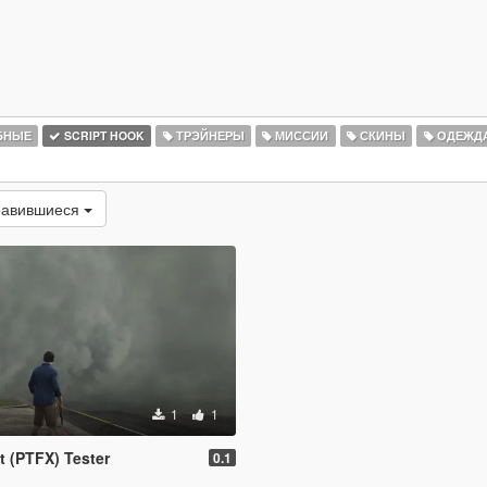
БНЫЕ
SCRIPT HOOK
ТРЭЙНЕРЫ
МИССИИ
СКИНЫ
ОДЕЖД
равившиеся
1
1
ct (PTFX) Tester
0.1