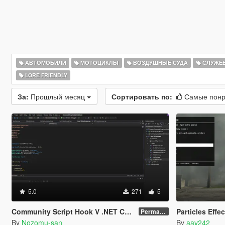
АВТОМОБИЛИ
МОТОЦИКЛЫ
ВОЗДУШНЫЕ СУДА
СЛУЖЕ
LORE FRIENDLY
За:
Прошлый месяц
Сортировать по:
Самые пон
5.0
271
5
Community Script Hook V .NET Core for Legacy & Enhanced [ .NET Core ]
Particles Effe
Permanent Link
By
Nozomu-san
By
aav242