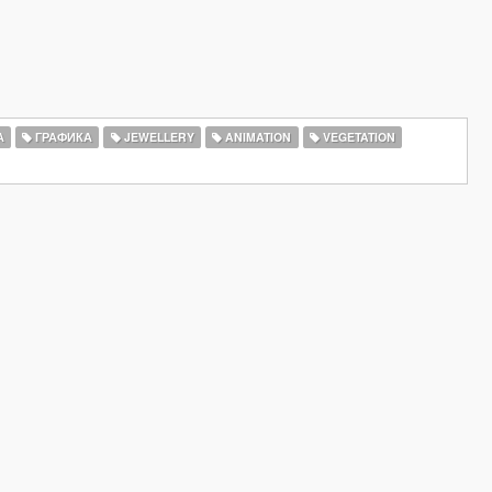
А
ГРАФИКА
JEWELLERY
ANIMATION
VEGETATION