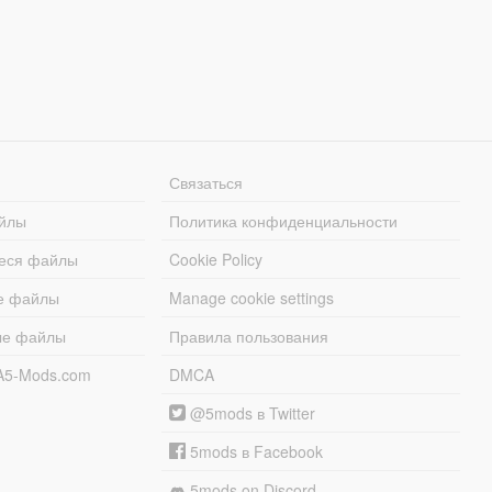
Связаться
йлы
Политика конфиденциальности
еся файлы
Cookie Policy
е файлы
Manage cookie settings
ые файлы
Правила пользования
A5-Mods.com
DMCA
@5mods в Twitter
5mods в Facebook
5mods on Discord