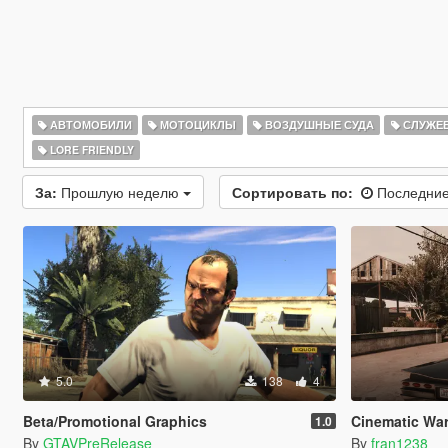
АВТОМОБИЛИ
МОТОЦИКЛЫ
ВОЗДУШНЫЕ СУДА
СЛУЖЕ
LORE FRIENDLY
За:
Прошлую неделю
Сортировать по:
Последние
5.0
138
4
Beta/Promotional Graphics
Cinematic Wa
1.0
By
GTAVPreRelease
By
fran1238