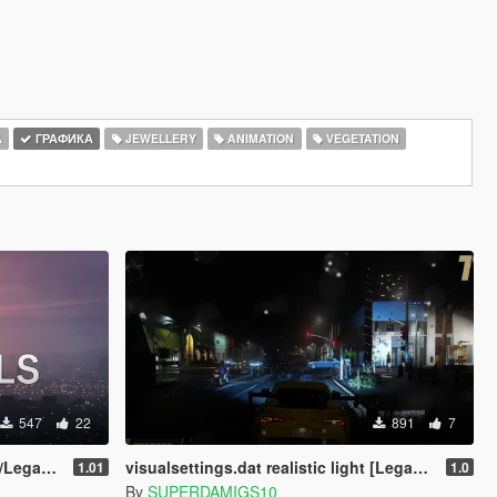
А
ГРАФИКА
JEWELLERY
ANIMATION
VEGETATION
547
22
891
7
egacy]
visualsettings.dat realistic light [Legacy]
1.01
1.0
By
SUPERDAMIGS10