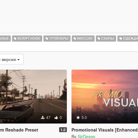
БНЫЕ
SCRIPT HOOK
ТРЭЙНЕРЫ
МИССИИ
СКИНЫ
ОДЕЖД
 версии
47
0
5.0
rm Reshade Preset
Promotional Visuals [Enhanced/L
1.0
By
SirDesse