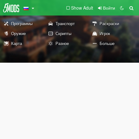
Show Adult
Войти
Программы
Транспорт
Раскраски
Оружие
Скрипты
Игрок
Карта
Разное
Больше