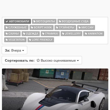
АВТОМОБИЛИ
МОТОЦИКЛЫ
ВОЗДУШНЫЕ СУДА
СЛУЖЕБНЫЕ
SCRIPT HOOK
ТРЭЙНЕРЫ
МИССИИ
СКИНЫ
ОДЕЖДА
ГРАФИКА
JEWELLERY
ANIMATION
VEGETATION
LORE FRIENDLY
За:
Вчера
Сортировать по:
Высоко оцениваемые