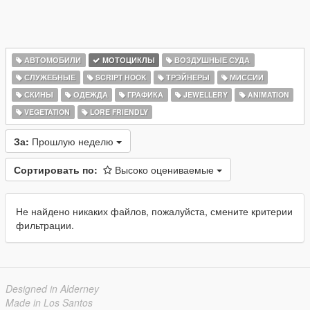
АВТОМОБИЛИ
МОТОЦИКЛЫ
ВОЗДУШНЫЕ СУДА
СЛУЖЕБНЫЕ
SCRIPT HOOK
ТРЭЙНЕРЫ
МИССИИ
СКИНЫ
ОДЕЖДА
ГРАФИКА
JEWELLERY
ANIMATION
VEGETATION
LORE FRIENDLY
За:
Прошлую неделю
Сортировать по:
Высоко оцениваемые
Не найдено никаких файлов, пожалуйста, смените критерии
фильтрации.
Designed in Alderney
Made in Los Santos