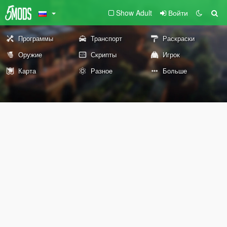
Show Adult
Войти
Программы
Транспорт
Раскраски
Оружие
Скрипты
Игрок
Карта
Разное
Больше