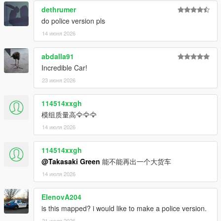
dethrumer
do police version pls
14 июня 2026
abdalla91
Incredible Car!
23 июня 2026
114514xxgh
模组质量高🦅🦅🦅
14 июля 2026
114514xxgh
@Takasaki Green
能不能再出一个大货车
14 июля 2026
ElenovA204
is this mapped? i would like to make a police version.
21 июля 2026