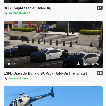
BCSO Vapid Stanier [Add-On]
1.1
By
Takasaki Green
4.4
4 438
66
LSPD Bravado Buffalo SX Pack [Add-On | Template]
1.0
By
Takasaki Green