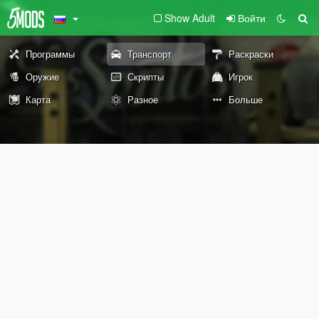
Show Adult
Войти
Программы
Транспорт
Раскраски
Оружие
Скрипты
Игрок
Карта
Разное
Больше