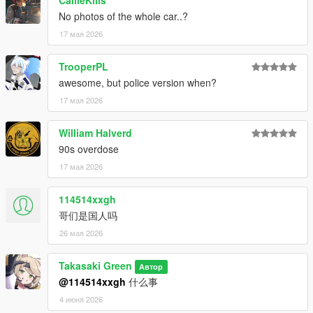
No photos of the whole car..?
17 мая 2026
TrooperPL
awesome, but police version when?
17 мая 2026
William Halverd
90s overdose
17 мая 2026
114514xxgh
哥们是国人吗
26 мая 2026
Takasaki Green
Автор
@114514xxgh
什么事
4 июня 2026