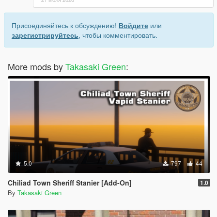
Присоединяйтесь к обсуждению!
Войдите
или
зарегистрируйтесь
, чтобы комментировать.
More mods by
Takasaki Green
:
5.0
797
44
Chiliad Town Sheriff Stanier [Add-On]
1.0
By
Takasaki Green