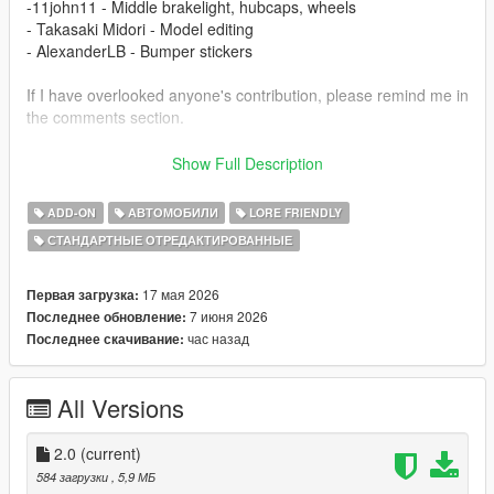
-11john11 - Middle brakelight, hubcaps, wheels
- Takasaki Midori - Model editing
- AlexanderLB - Bumper stickers
If I have overlooked anyone's contribution, please remind me in
the comments section.
Changelog
Show Full Description
1.1
- Fix boot
ADD-ON
АВТОМОБИЛИ
LORE FRIENDLY
2.0
СТАНДАРТНЫЕ ОТРЕДАКТИРОВАННЫЕ
- New headlights and front grille
- Add rear bumper stickers
17 мая 2026
Первая загрузка:
Installation
7 июня 2026
Последнее обновление:
1.copy the 'tm_stanier97' folder to the file path
час назад
Последнее скачивание:
"mods/update/x64/dlcpacks/"
2.open OpenIV, navigate to 'dlclist.xml' in
All Versions
"mods/update/update.rpf/common/data/". Add "<
Item>dlcpacks:/tm_stanier97/< /Item>"
3.Remember to save the file and enjoy it.
2.0
(current)
584 загрузки
, 5,9 МБ