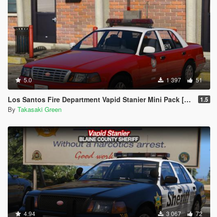
5.0
1 397
51
Los Santos Fire Department Vapid Stanier Mini Pack [Add-On | Template]
1.5
By
Takasaki Green
4.94
3 067
72