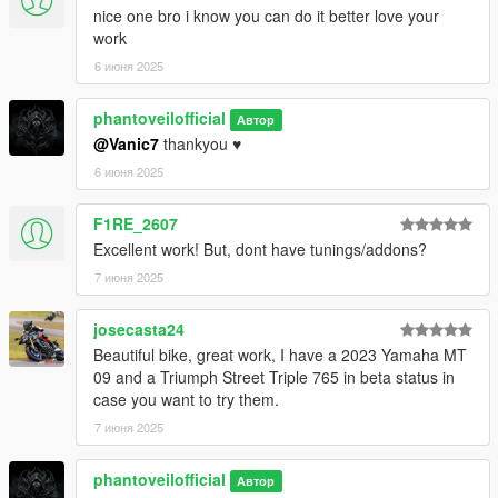
nice one bro i know you can do it better love your
work
6 июня 2025
phantoveilofficial
Автор
@Vanic7
thankyou ♥️
6 июня 2025
F1RE_2607
Excellent work! But, dont have tunings/addons?
7 июня 2025
josecasta24
Beautiful bike, great work, I have a 2023 Yamaha MT
09 and a Triumph Street Triple 765 in beta status in
case you want to try them.
7 июня 2025
phantoveilofficial
Автор