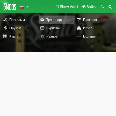
Show Adult
Войти
Программы
Транспорт
Раскраски
Оружие
Скрипты
Игрок
Карта
Разное
Больше