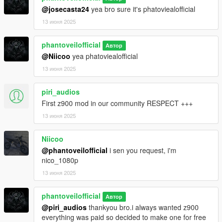
@josecasta24
yea bro sure it's phatoviealofficial
13 июня 2025
phantoveilofficial
Автор
@Niicoo
yea phatoviealofficial
13 июня 2025
piri_audios
First z900 mod in our community RESPECT +++
13 июня 2025
Niicoo
@phantoveilofficial
i sen you request, i'm
nico_1080p
13 июня 2025
phantoveilofficial
Автор
@piri_audios
thankyou bro.i always wanted z900
everything was paid so decided to make one for free