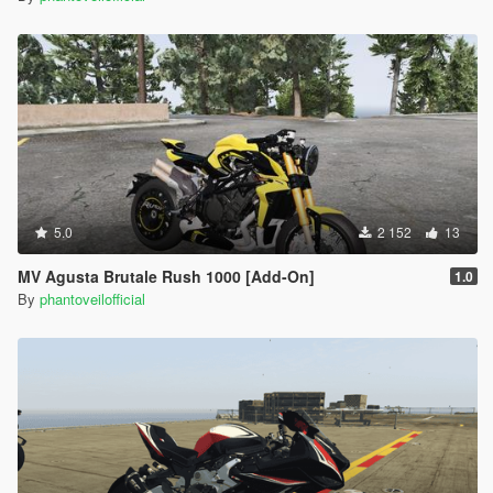
5.0
2 152
13
MV Agusta Brutale Rush 1000 [Add-On]
1.0
By
phantoveilofficial