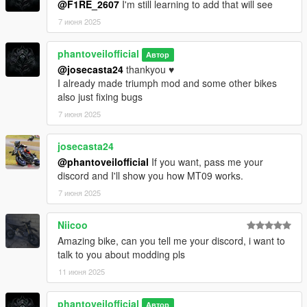
@F1RE_2607
I'm still learning to add that will see
7 июня 2025
phantoveilofficial
Автор
@josecasta24
thankyou ♥️
I already made triumph mod and some other bikes
also just fixing bugs
7 июня 2025
josecasta24
@phantoveilofficial
If you want, pass me your
discord and I'll show you how MT09 works.
7 июня 2025
Niicoo
Amazing bike, can you tell me your discord, i want to
talk to you about modding pls
11 июня 2025
phantoveilofficial
Автор