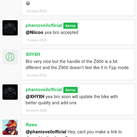
😁
13 июня 2025
phantoveilofficial
Автор
@Niicoo
yea bro accepted
13 июня 2025
XHYXH
Bro very nice but the handle of the Z900 is a bit
different and the Z900 doesn't feel like it in Fpp mode
16 июня 2025
phantoveilofficial
Автор
@XHYXH
yea bro soon will update the bike with
better quality and add-ons
24 июля 2025
Rawo
@phantoveilofficial
Hey, cant you make a link to