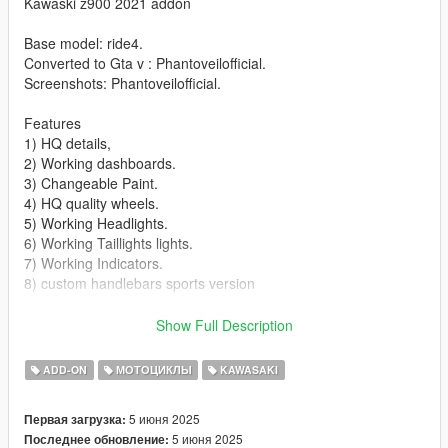
Kawaski z900 2021 addon
Base model: ride4.
Converted to Gta v : Phantoveilofficial.
Screenshots: Phantoveilofficial.
Features
1) HQ details,
2) Working dashboards.
3) Changeable Paint.
4) HQ quality wheels.
5) Working Headlights.
6) Working Taillights lights.
7) Working Indicators.
8) custom handlebars sports version
Bugs/ missing features
Show Full Description
1) No number plate.
2) No side mirriors
ADD-ON
МОТОЦИКЛЫ
KAWASAKI
3) No livery
4) No extra
5 июня 2025
Первая загрузка:
5 июня 2025
Последнее обновление:
Installation