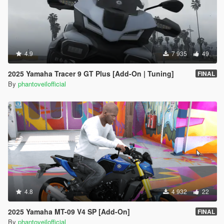
4.9
7 935
49
2025 Yamaha Tracer 9 GT Plus [Add-On | Tuning]
FINAL
By
phantoveilofficial
4.8
4 932
22
2025 Yamaha MT-09 V4 SP [Add-On]
FINAL
By
phantoveilofficial