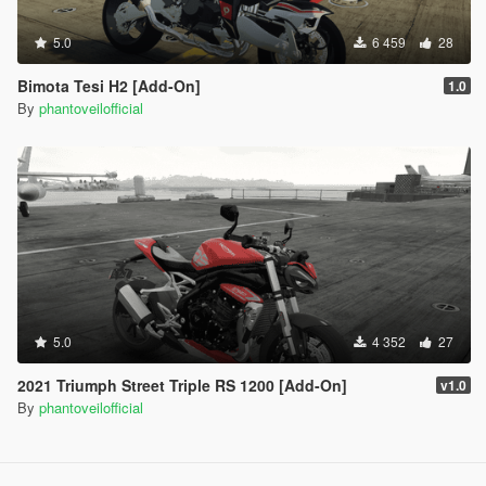
5.0
6 459
28
Bimota Tesi H2 [Add-On]
1.0
By
phantoveilofficial
5.0
4 352
27
2021 Triumph Street Triple RS 1200 [Add-On]
v1.0
By
phantoveilofficial