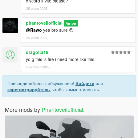
discord invite please?
25 июля 2025
phantoveilofficial
Автор
@Rawo
yea bro sure 😊
25 июля 2025
dragoita16
yo g this is fire i need more like this
5 октября 2025
Присоединяйтесь к обсуждению!
Войдите
или
зарегистрируйтесь
, чтобы комментировать.
More mods by
Phantoveilofficial
: