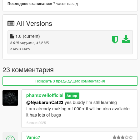
7 часов назад
Последнее скачивание:
1)unpack and move z900 folder to dlc packs
2)add item z900 in dlclist
3)model spawn name z900
All Versions
Credits: Phantoveilofficial
1.0
(current)
No reupload without modification
6 915 загрузки
, 41,2 МБ
5 июня 2025
23 комментария
Показать 3 предыдущего комментария
phantoveilofficial
Автор
@NyabaronCat23
yes buddy I'm still learning
I am already making m1000rr it will be also available
it has lots of bugs
6 июня 2025
Vanic7