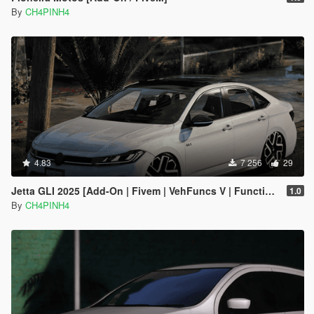
By
CH4PINH4
4.83
7 256
29
Jetta GLI 2025 [Add-On | Fivem | VehFuncs V | Functional Sunroof]
1.0
By
CH4PINH4