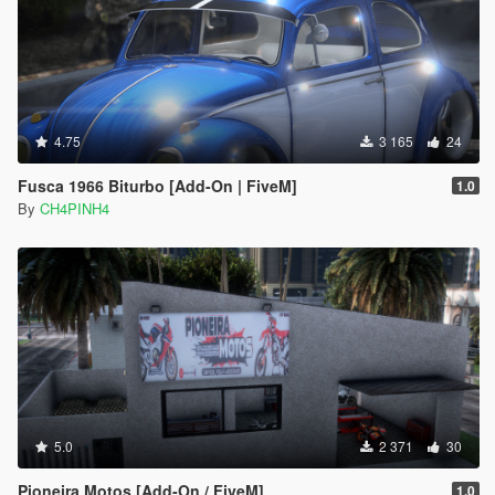
4.75
3 165
24
Fusca 1966 Biturbo [Add-On | FiveM]
1.0
By
CH4PINH4
5.0
2 371
30
Pioneira Motos [Add-On / FiveM]
1.0