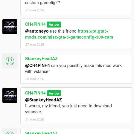
custom gamefig??
27 мая 2026
CH4PINH4
Автор
@antoneyo
use this friend
https://pt.gta5-
mods.com/misc/gta-5-gameconfig-300-cars
27 мая 2026
StankeyHeadAZ
@CH4PINH4
can you possibly make this mod work
with vstancer
30 мая 2026
CH4PINH4
Автор
@StankeyHeadAZ
It works, my friend, you just need to download
vstancer.
31 мая 2026
StankeyHeadAZ