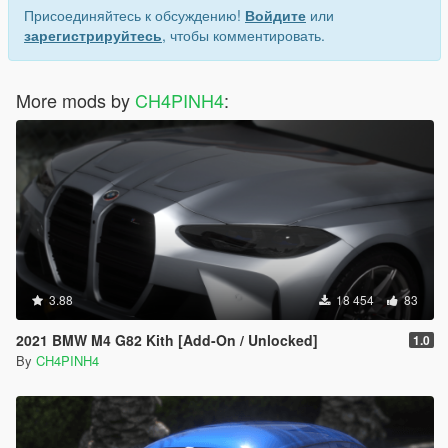
Присоединяйтесь к обсуждению!
Войдите
или
зарегистрируйтесь
, чтобы комментировать.
More mods by
CH4PINH4
:
3.88
18 454
83
2021 BMW M4 G82 Kith [Add-On / Unlocked]
1.0
By
CH4PINH4