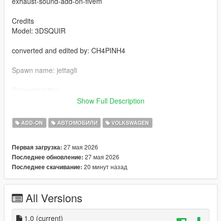
exhaust-sound-add-on-fivem
Credits
Model: 3DSQUIR
converted and edited by: CH4PINH4
Spawn name: jettagli
Characteristics:
- rear view [VehFuncsV]
Show Full Description
- To complete the car – chassis
- Functional speedometer
ADD-ON
АВТОМОБИЛИ
VOLKSWAGEN
- HQ texture
- Good mirror reflections
27 мая 2026
Первая загрузка:
- collision deformation
27 мая 2026
Последнее обновление:
- functional glasses
20 минут назад
Последнее скачивание:
- To ride a car fivem
All Versions
Copy jettagli in your resource folder
Add jettagli in serve.CFG
1.0
(current)