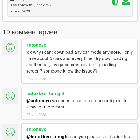
1 883 загрузки
, 117,7 МБ
- To ride a car offline
27 мая 2026
Installation instructions:
Copy “jettagli” in addon folder to “GTAV – mods – update – x64
10 комментариев
– dlcpacks
update > update.rpf > common > date > dlclist
antoneyo
put this: dlcpacks: - jettagli-
idk why i cant download any car mods anymore, i only
have about 5 cars and every time i try downloading
another car, my game crashes during loading
screen? someone know the issue??
27 мая 2026
hufokken_tonight
@antoneyo
you need a custom gameconfig.xml to
allow for more cars
27 мая 2026
antoneyo
@hufokken_tonight
can you please send a link to a