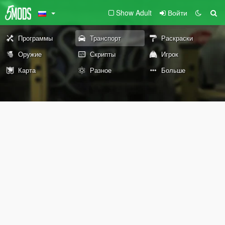
Show Adult
Войти
Программы
Транспорт
Раскраски
Оружие
Скрипты
Игрок
Карта
Разное
Больше