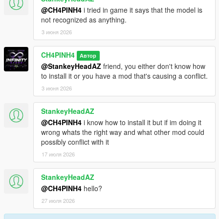
@CH4PINH4
i tried in game it says that the model is
not recognized as anything.
3 июня 2026
CH4PINH4
Автор
@StankeyHeadAZ
friend, you either don't know how
to install it or you have a mod that's causing a conflict.
3 июня 2026
StankeyHeadAZ
@CH4PINH4
i know how to install it but if im doing it
wrong whats the right way and what other mod could
possibly conflict with it
17 июля 2026
StankeyHeadAZ
@CH4PINH4
hello?
27 июля 2026