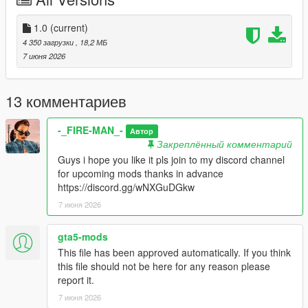
Installation
1.0
(current)
1. Put the "snt24" folder in mods\update\x64\dlcpacks
4 350 загрузки
, 18,2 МБ
2. Add this line -> dlcpacks:\snt24\ to the dlclist.xml
7 июня 2026
(mods\update\update.rpf\common\data)
Spawn name: snt24
13 комментариев
I work hard to introduce you to something perfect!
-_FIRE-MAN_-
Автор
Закреплённый комментарий
Credits:
Guys i hope you like it pls join to my discord channel
Armin.ka
for upcoming mods thanks in advance
https://discord.gg/wNXGuDGkw
7 июня 2026
gta5-mods
This file has been approved automatically. If you think
this file should not be here for any reason please
report it.
7 июня 2026