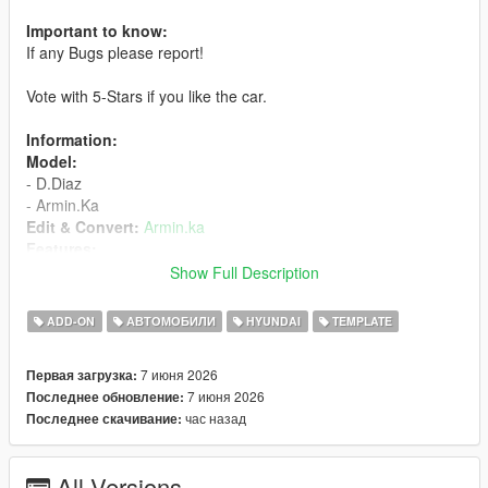
Important to know:
If any Bugs please report!
Vote with 5-Stars if you like the car.
Information:
Model:
- D.Diaz
- Armin.Ka
Edit & Convert:
Armin.ka
Features:
- Real size auto
Show Full Description
- HQ Interior
- Working Dirt
ADD-ON
АВТОМОБИЛИ
HYUNDAI
TEMPLATE
- Breakable windows
- Correct player position
7 июня 2026
Первая загрузка:
- Passengers are on their seats
7 июня 2026
Последнее обновление:
- Hands on the steering wheel
час назад
Последнее скачивание:
- Correct collision
- Realistic mirrors
- Interior lights are fine
All Versions