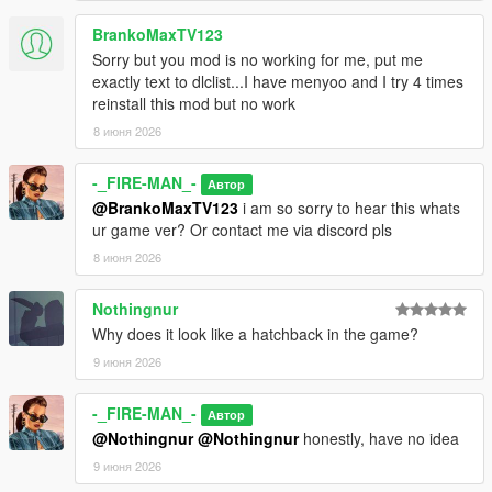
BrankoMaxTV123
Sorry but you mod is no working for me, put me
exactly text to dlclist...I have menyoo and I try 4 times
reinstall this mod but no work
8 июня 2026
-_FIRE-MAN_-
Автор
@BrankoMaxTV123
i am so sorry to hear this whats
ur game ver? Or contact me via discord pls
8 июня 2026
Nothingnur
Why does it look like a hatchback in the game?
9 июня 2026
-_FIRE-MAN_-
Автор
@Nothingnur
@Nothingnur
honestly, have no idea
9 июня 2026