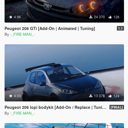
4.96
24 370
126
Peugeot 206 GTi [Add-On | Animated | Tuning]
1.1
By
-_FIRE-MAN_-
4.03
13 378
124
Peugeot 206 lopi bodykit [Add-On / Replace | Tuning]
[FINAL]
By
-_FIRE-MAN_-