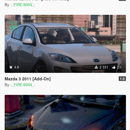
By
-_FIRE-MAN_-
4.8
2 331
23
Mazda 3 2011 [Add-On]
1.0
By
-_FIRE-MAN_-