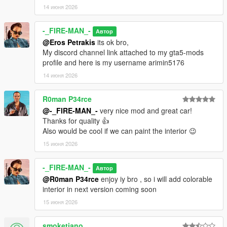
14 июня 2026
-_FIRE-MAN_-
Автор
@Eros Petrakis
its ok bro,
My discord channel link attached to my gta5-mods
profile and here is my username arimin5176
14 июня 2026
R0man P34rce
@-_FIRE-MAN_-
very nice mod and great car!
Thanks for quality 👍
Also would be cool if we can paint the interior 😉
15 июня 2026
-_FIRE-MAN_-
Автор
@R0man P34rce
enjoy iy bro , so i will add colorable
interior in next version coming soon
15 июня 2026
smoketiano