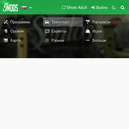
Show Adult
Войти
Программы
Транспорт
Раскраски
Оружие
Скрипты
Игрок
Карта
Разное
Больше