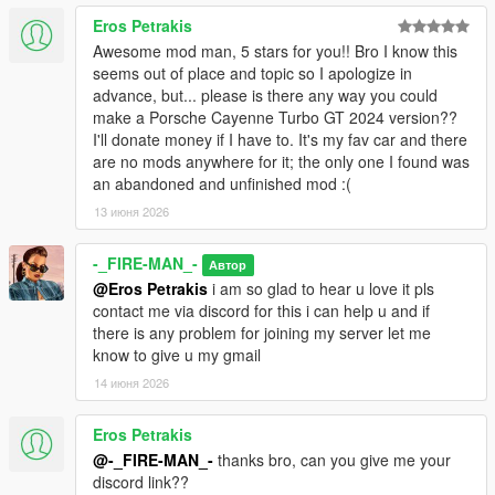
Eros Petrakis
Awesome mod man, 5 stars for you!! Bro I know this
seems out of place and topic so I apologize in
advance, but... please is there any way you could
make a Porsche Cayenne Turbo GT 2024 version??
I'll donate money if I have to. It's my fav car and there
are no mods anywhere for it; the only one I found was
an abandoned and unfinished mod :(
13 июня 2026
-_FIRE-MAN_-
Автор
@Eros Petrakis
i am so glad to hear u love it pls
contact me via discord for this i can help u and if
there is any problem for joining my server let me
know to give u my gmail
14 июня 2026
Eros Petrakis
@-_FIRE-MAN_-
thanks bro, can you give me your
discord link??