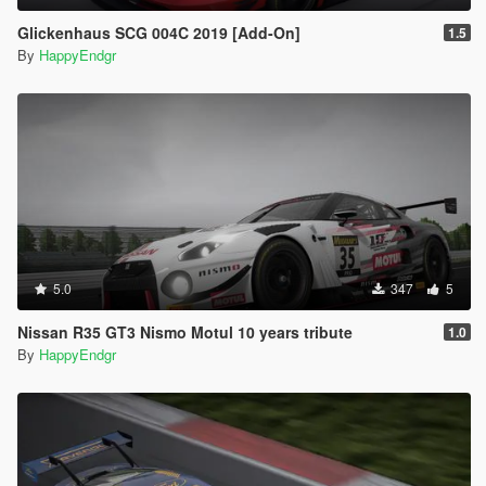
Glickenhaus SCG 004C 2019 [Add-On]
1.5
By
HappyEndgr
5.0
347
5
Nissan R35 GT3 Nismo Motul 10 years tribute
1.0
By
HappyEndgr