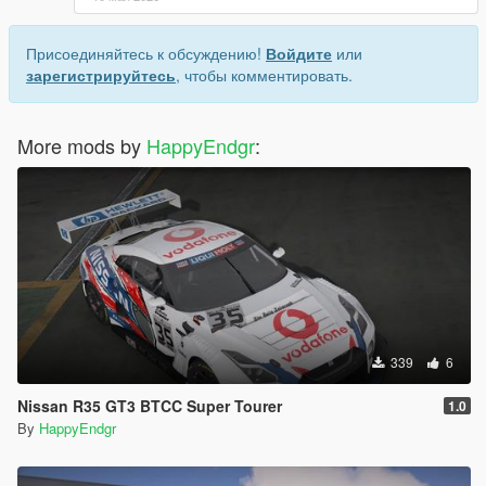
Присоединяйтесь к обсуждению!
Войдите
или
зарегистрируйтесь
, чтобы комментировать.
More mods by
HappyEndgr
:
339
6
Nissan R35 GT3 BTCC Super Tourer
1.0
By
HappyEndgr