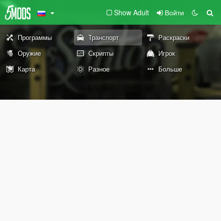
Show Adult
Войти
Программы
Транспорт
Раскраски
Оружие
Скрипты
Игрок
Карта
Разное
Больше