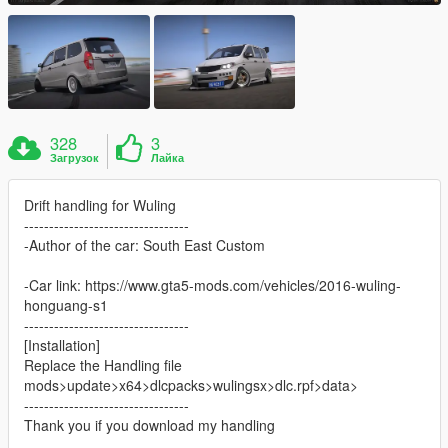
328
3
Загрузок
Лайка
Drift handling for Wuling
---------------------------------
-Author of the car: South East Custom
-Car link: https://www.gta5-mods.com/vehicles/2016-wuling-
honguang-s1
---------------------------------
[Installation]
Replace the Handling file
mods>update>x64>dlcpacks>wulingsx>dlc.rpf>data>
---------------------------------
Thank you if you download my handling