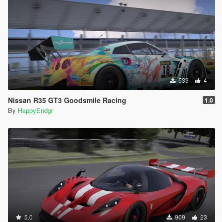
539
4
Nissan R35 GT3 Goodsmile Racing
1.0
By
HappyEndgr
5.0
909
23