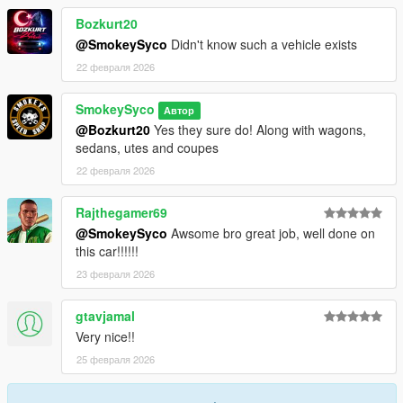
Bozkurt20
@SmokeySyco
Didn't know such a vehicle exists
22 февраля 2026
SmokeySyco
Автор
@Bozkurt20
Yes they sure do! Along with wagons,
sedans, utes and coupes
22 февраля 2026
Rajthegamer69
@SmokeySyco
Awsome bro great job, well done on
this car!!!!!!
23 февраля 2026
gtavjamal
Very nice!!
25 февраля 2026