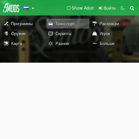
Show Adult
Войти
Программы
Транспорт
Раскраски
Оружие
Скрипты
Игрок
Карта
Разное
Больше