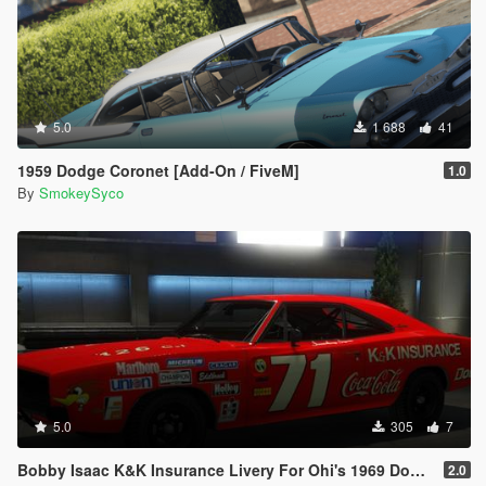
5.0
1 688
41
1959 Dodge Coronet [Add-On / FiveM]
1.0
By
SmokeySyco
5.0
305
7
Bobby Isaac K&K Insurance Livery For Ohi's 1969 Dodge Charger
2.0