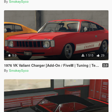
By
SmokeySyco
5.0
1 515
29
1976 VK Valiant Charger [Add-On / FiveM | Tuning | Template | RHD]
2.0
By
SmokeySyco