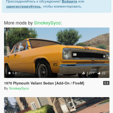
Присоединяйтесь к обсуждению!
Войдите
или
зарегистрируйтесь
, чтобы комментировать.
More mods by
SmokeySyco
:
5.0
1 277
22
1970 Plymouth Valiant Sedan [Add-On / FiveM]
1.1
By
SmokeySyco