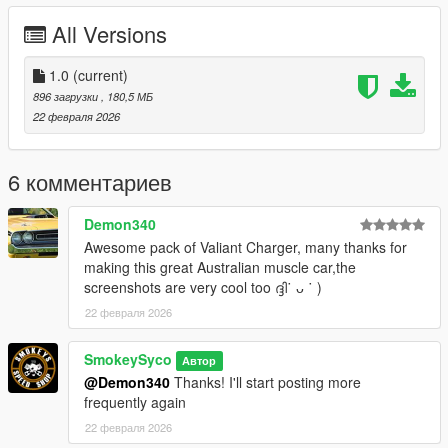
Installation instructions {SIngle Player}
All Versions
open the following in OpenIV
Mods
Update
1.0
(current)
X64
896 загрузки
, 180,5 МБ
DLCPACKS
22 февраля 2026
Drag and drop the files into dlcpacks.
edit dlclist.xml with the following:
dlcpacks:/vh770/
6 комментариев
dlcpacks:/vhe49/
dlcpacks:/vhrt/
Demon340
Awesome pack of Valiant Charger, many thanks for
FiveM Installation:
making this great Australian muscle car,the
Resources
screenshots are very cool too ദ്ദി˙ ᴗ ˙ )
Cars
22 февраля 2026
drag and drop the vehicle files into the Cars resource file.
SmokeySyco
Автор
@Demon340
Thanks! I'll start posting more
frequently again
22 февраля 2026