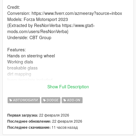
Credit:
Conversion: https://www.fiverr.com/azmeeray?source=inbox
Models: Forza Motorsport 2023
{Extracted by ResNonVerba https://www.gta5-
mods.com/users/ResNonVerba}
Underside: CBT Group
Features:
Hands on steering wheel
Working dials
breakable glass
dirt mapping
livery template included
colorable interior
Show Full Description
different handling for all 3.
АВТОМОБИЛИ
DODGE
ADD-ON
Bugs/Disclaimers:
RHD cars may break or bug with future updates
22 февраля 2026
Первая загрузка:
770 has a 440 instead of a 318
22 февраля 2026
Последнее обновление:
11 часов назад
Последнее скачивание:
Change log-------------------