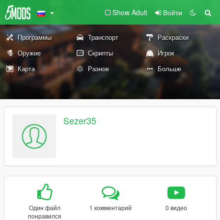
Show Adult
Войти
Программы
Транспорт
Раскраски
Оружие
Скрипты
Игрок
Карта
Разное
Больше
Sezer35
Один файл
1 комментарий
0 видео
понравился