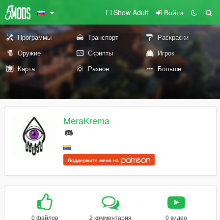
Show Adult
Войти
Программы
Транспорт
Раскраски
Оружие
Скрипты
Игрок
Карта
Разное
Больше
MeraKrema
Поддержите меня на
0 файлов
2 комментария
0 видео