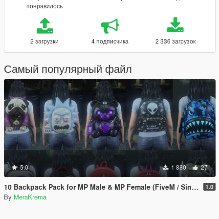
понравилось
2 загрузки
4 подписчика
2 336 загрузок
Самый популярный файл
5.0
1 880
27
10 Backpack Pack for MP Male & MP Female (FiveM / Singleplayer)
1.0
By
MeraKrema