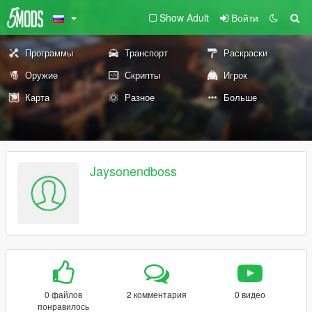
Show Adult
Войти
Программы
Транспорт
Раскраски
Оружие
Скрипты
Игрок
Карта
Разное
Больше
Jaysonendboss
0 файлов
2 комментария
0 видео
понравилось