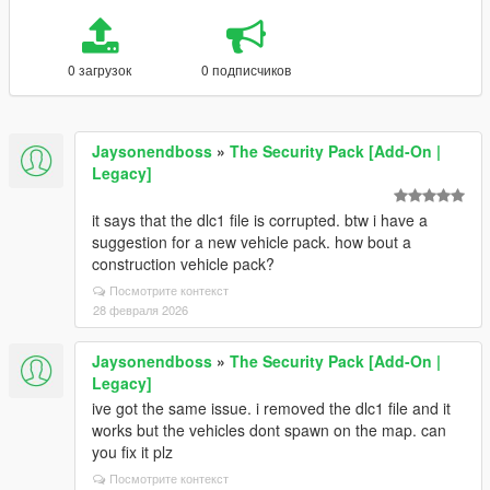
0 загрузок
0 подписчиков
Jaysonendboss
»
The Security Pack [Add-On |
Legacy]
it says that the dlc1 file is corrupted. btw i have a
suggestion for a new vehicle pack. how bout a
construction vehicle pack?
Посмотрите контекст
28 февраля 2026
Jaysonendboss
»
The Security Pack [Add-On |
Legacy]
ive got the same issue. i removed the dlc1 file and it
works but the vehicles dont spawn on the map. can
you fix it plz
Посмотрите контекст