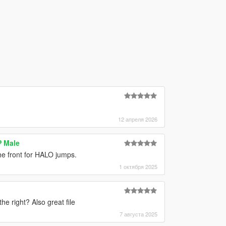
12 апреля 2026
P Male
he front for HALO jumps.
1 октября 2025
he right? Also great file
7 августа 2025