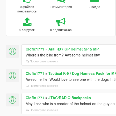
0 файлов
3 комментария
0 видео
понравилось
0 загрузок
0 подписчиков
Clofic1771
»
Arai RX7 GP Helmet SP & MP
Where's the bike from? Awesome helmet btw
Посмотрите контекст
Clofic1771
»
Tactical K-9 / Dog Harness Pack for M
Awesome file! Would love to see one with the dogs in t
Посмотрите контекст
Clofic1771
»
JTAC/RADIO Backpacks
May I ask who is a creator of the helmet on the guy on t
Посмотрите контекст