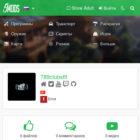
Show Adult
Войти
Программы
Транспорт
Раскраски
Оружие
Скрипты
Игрок
Карта
Разное
Больше
789clubsfit
0 файлов
0 комментариев
0 видео