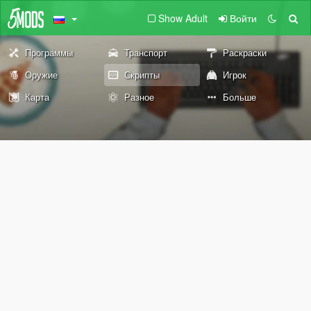
Show Adult
Войти
Программы
Транспорт
Раскраски
Оружие
Скрипты
Игрок
Карта
Разное
Больше