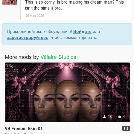
This is so corny. Is bro making his dream man? This
isn't the sims 4 bro.
25 мая 2026
Присоединяйтесь к обсуждению!
Войдите
или
зарегистрируйтесь
, чтобы комментировать.
More mods by
Vélaire Studios
:
281
4
VS Freebie Skin 01
1.1