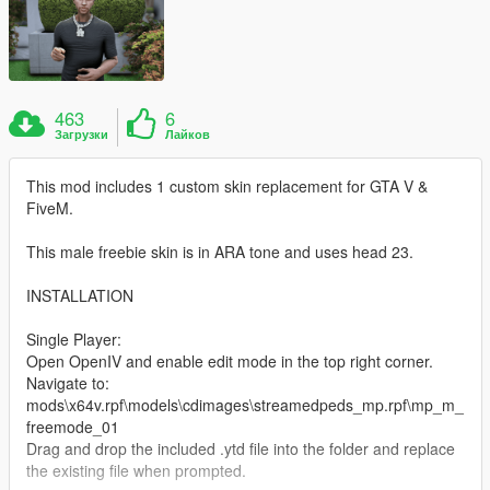
463
6
Загрузки
Лайков
This mod includes 1 custom skin replacement for GTA V &
FiveM.
This male freebie skin is in ARA tone and uses head 23.
INSTALLATION
Single Player:
Open OpenIV and enable edit mode in the top right corner.
Navigate to:
mods\x64v.rpf\models\cdimages\streamedpeds_mp.rpf\mp_m_
freemode_01
Drag and drop the included .ytd file into the folder and replace
the existing file when prompted.