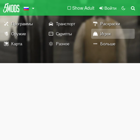
Show Adult
Войти
Программы
Транспорт
Раскраски
Оружие
Скрипты
Игрок
Карта
Разное
Больше