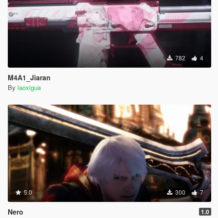
782
4
M4A1_Jiaran
By
laoxigua
5.0
300
7
Nero
1.0