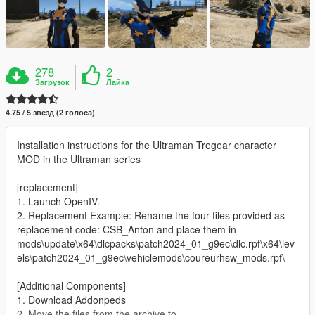
278
2
Загрузок
Лайка
4.75 / 5 звёзд (2 голоса)
Installation instructions for the Ultraman Tregear character
MOD in the Ultraman series
[replacement]
1. Launch OpenIV.
2. Replacement Example: Rename the four files provided as
replacement code: CSB_Anton and place them in
mods\update\x64\dlcpacks\patch2024_01_g9ec\dlc.rpf\x64\lev
els\patch2024_01_g9ec\vehiclemods\coureurhsw_mods.rpf\
[Additional Components]
1. Download Addonpeds
2. Move the files from the archive to