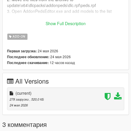
update\x64\dlcpacks\addonpeds\dlc.rpf\peds.rpf
3. Open AddonPedsEditor.exe and add models to the list
Author and producer: laoxigua
Show Full Description
Note: - Please refrain from uploading this mod to other
ADD-ON
websites or creating paid integration packs. - This is my initial
foray into mod creation, and it's currently available for free.
24 мая 2026
Первая загрузка:
There might be some issues, please be aware
24 мая 2026
Последнее обновление:
12 часов назад
Последнее скачивание:
All Versions
(current)
278 загрузки
, 520,0 КБ
24 мая 2026
3 комментария