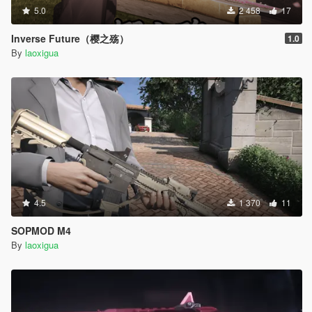
5.0
2 458
17
Inverse Future（樱之殇）
1.0
By
laoxigua
4.5
1 370
11
SOPMOD M4
By
laoxigua