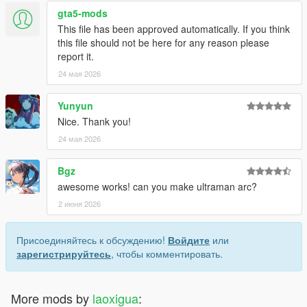
gta5-mods
This file has been approved automatically. If you think
this file should not be here for any reason please
report it.
24 мая 2026
Yunyun
Nice. Thank you!
24 мая 2026
Bgz
awesome works! can you make ultraman arc?
2 июня 2026
Присоединяйтесь к обсуждению!
Войдите
или
зарегистрируйтесь
, чтобы комментировать.
More mods by
laoxigua
: