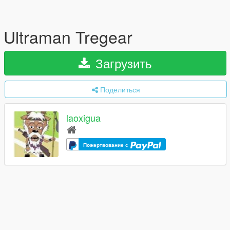
Ultraman Tregear
Загрузить
Поделиться
laoxigua
Пожертвование с