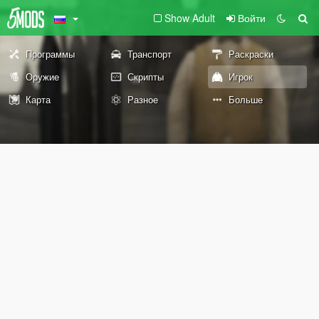
Show Adult
Войти
Программы
Транспорт
Раскраски
Оружие
Скрипты
Игрок
Карта
Разное
Больше