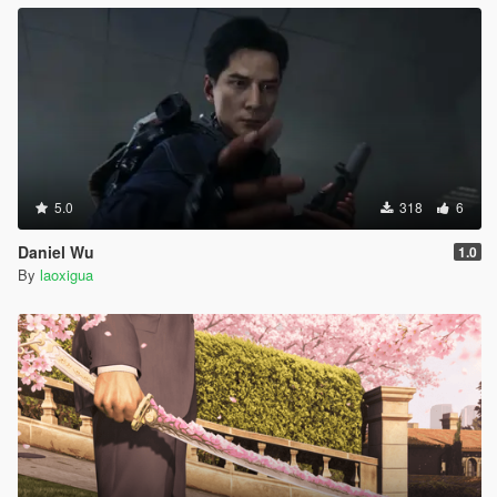
5.0
318
6
Daniel Wu
1.0
By
laoxigua