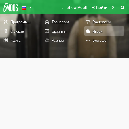
Show Adult
Войти
Программы
Транспорт
Раскраски
Оружие
Скрипты
Игрок
Карта
Разное
Больше