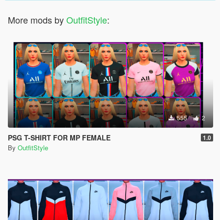
More mods by
OutfitStyle
:
555
2
PSG T-SHIRT FOR MP FEMALE
1.0
By
OutfitStyle