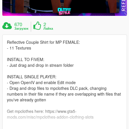
670
2
Загрузок
Лайка
Reflective Couple Shirt for MP FEMALE:
- 11 Textures
INSTALL TO FIVEM:
- Just drag and drop in stream folder
INSTALL SINGLE PLAYER:
- Open OpenIV and enable Edit mode
- Drag and drop files to mpclothes DLC pack, changing
numbers in their file name if they are overlapping with files that
you've already gotten
Get mpclothes here: https://www.gta5-
mods.com/misc/mpclothes-addon-clothing-slots
Errors and doubts can be removed in my discord: