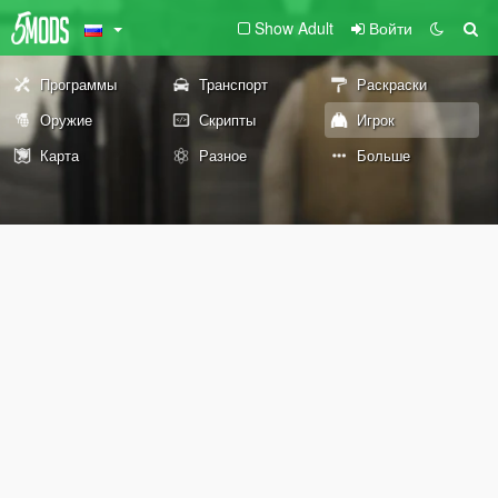
Show Adult
Войти
Программы
Транспорт
Раскраски
Оружие
Скрипты
Игрок
Карта
Разное
Больше