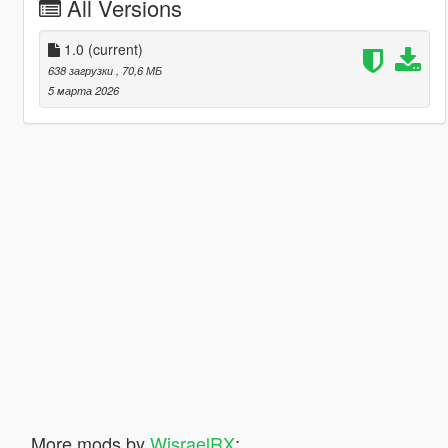
All Versions
1.0
(current)
638 загрузки
, 70,6 МБ
5 марта 2026
More mods by
WisraelRX
: