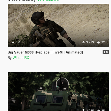
5.0
3 713
32
Sig Sauer M338 [Replace | FiveM | Animated]
1.0
By
WisraelRX
3 945
45