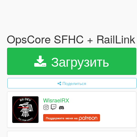
OpsCore SFHC + RailLin
Загрузить
Поделиться
WisraelRX
Поддержите меня на