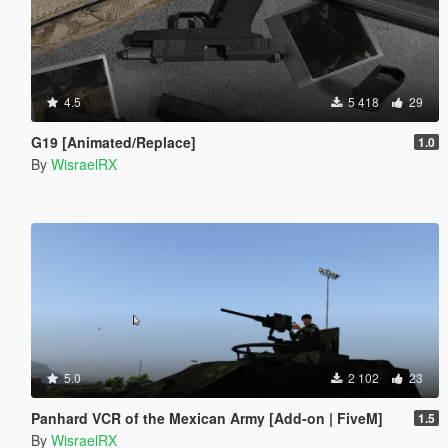
4.5
5 418
29
G19 [Animated/Replace]
1.0
By
WisraelRX
5.0
2 102
23
Panhard VCR of the Mexican Army [Add-on | FiveM]
1.5
By
WisraelRX