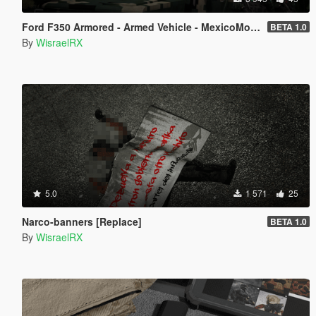
Ford F350 Armored - Armed Vehicle - MexicoMod [SP/FIVEM]
BETA 1.0
By
WisraelRX
5.0
1 571
25
Narco-banners [Replace]
BETA 1.0
By
WisraelRX