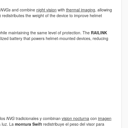
l
NVGs
and combine
night vision
with
thermal imaging
, allowing
t
redistributes the weight of the device to improve helmet
while maintaining the same level of protection. The
RAILINK
tralized battery that powers helmet-mounted devices, reducing
 los
NVG
tradicionales y combinan
vision nocturna
con
imagen
a luz. La
montura Swift
redistribuye el peso del visor para